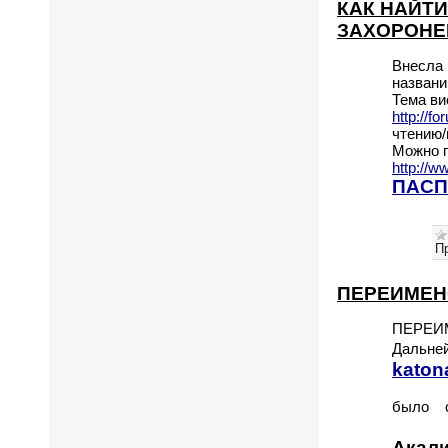
КАК НАЙТИ
ЗАХОРОНЕ
Внесла 
названи
Тема ви
http://f
чтению/
Можно п
http://w
ПАСП
П
ПЕРЕИМЕН
ПЕРЕИМ
Дальней
katon
было с
Акал