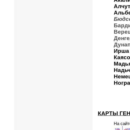
Алчу
Альб
Бюдс
Бард
Вере
Денге
Дунап
Ирша
Каясо
Мадь
Надь
Неме
Ногр
КАРТЫ ГЕН
На сайт