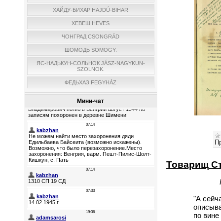
ХАЙДУ-БИХАР HAJDÚ-BIHAR
ХЕВЕШ HEVES
ЧОНГРАД CSONGRÁD
ШОМОДЬ SOMOGY.
ЯС-НАДЬКУН-СОЛЬНОК JÁSZ-NAGYKUN-
SZOLNOK.
ФЕДЬХАЗ FEGYHÁZ
Мини-чат
П
Товарищ Ст
"А сейч
описыва
по вине