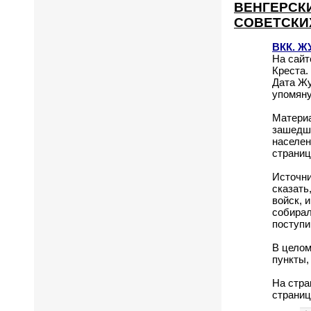
ВЕНГЕРСК
СОВЕТСКИ
ВКК. Ж
На сайт
Креста.
Дата Жу
упомяну
Материа
зашедши
населен
странице
Источни
сказать
войск, 
собирал
поступи
В целом
пункты,
На стра
страниц