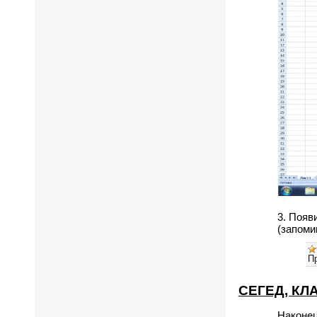
3. Появ
(запоми
П
СЕГЕД, КЛ
Наконец