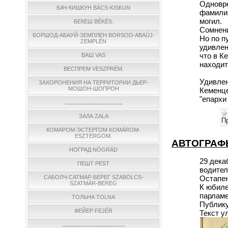
Одновре
БАЧ-КИШКУН BÁCS-KISKUN
фамилия
могил.
БЕКЕШ BÉKÉS.
Сомнени
БОРШОД-АБАУЙ-ЗЕМПЛЕН BORSOD-ABAÚJ-
Но по п
ZEMPLÉN
удивлен
что в К
ВАШ VAS
находит
ВЕСПРЕМ VESZPRÉM.
Удивлен
ЗАХОРОНЕНИЯ НА ТЕРРИТОРИИ ДЬЕР-
МОШОН-ШОПРОН
Кеменце
"епарх
......................................
ЗАЛА ZALA
П
КОМАРОМ-ЭСТЕРГОМ KOMÁROM-
ESZTERGOM.
АВТОГРАФ
НОГРАД NÓGRÁD
29 дека
ПЕШТ PEST
водител
Остапен
САБОЛЧ-САТМАР-БЕРЕГ SZABOLCS-
SZATMÁR-BEREG
К юбиле
парламе
ТОЛЬНА TOLNA
Публику
ФЕЙЕР FEJÉR
Текст у
.........................................