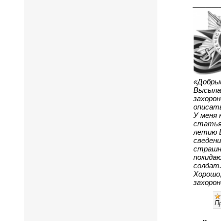
____
«Добрый
Высылаю
захорон
описать
У меня 
статья 
летию 
сведени
страшно
покидаю
солдат
Хорошо,
захорон
П