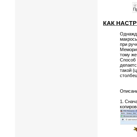
П
КАК НАСТ
Однажды
макросы
при руч
Мемориа
тому же
Способ 
делаетс
такой (
столбец
Описани
1. Снач
копиров