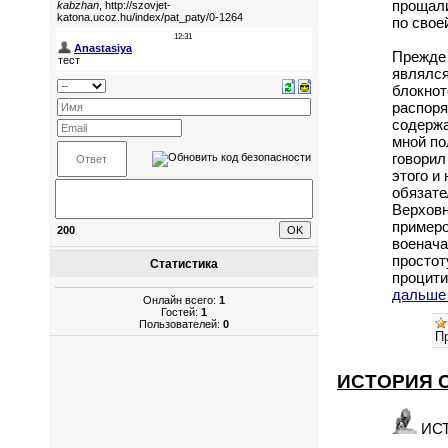
прощали
по свое
Прежде 
являлся
блокнот
распоря
содержа
мной по
говорил
этого и
обязате
Верховн
примеро
200
военача
простот
Статистика
процити
дальше
Онлайн всего:
1
Гостей:
1
Пользователей:
0
П
ИСТОРИЯ О
ИСТ