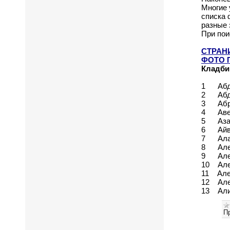
Многие 
списка 
разные 
При пои
СТРАН
ФОТО 
Кладбищ
1 Абдул
2 Абдур
3 Абре
4 Авер
5 Азаро
6 Айва
7 Алаб
8 Алейн
9 Алекс
10 Алек
11 Алек
12 Алеш
13 Али
П