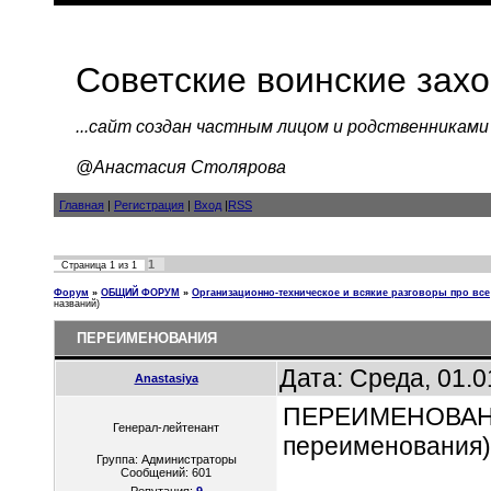
Советские воинские зах
...cайт создан частным лицом и родственниками
@Анастасия Столярова
Главная
|
Регистрация
|
Вход
|
RSS
1
Страница
1
из
1
Форум
»
ОБЩИЙ ФОРУМ
»
Организационно-техническое и всякие разговоры про все
названий)
ПЕРЕИМЕНОВАНИЯ
Дата: Среда, 01.
Anastasiya
ПЕРЕИМЕНОВАНИЯ 
Генерал-лейтенант
переименования)
Группа: Администраторы
Сообщений:
601