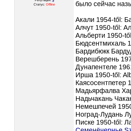
Репутация:
9
было сейчас наз
Статус:
Offline
Акали 1954-től: Б
Алчут 1950-től: А
Альберти 1950-től
Бюдсентмихаль 19
Бардибюкк Барду
Верешберень 1971
Дунапентеле 1961
Ирша 1950-től: A
Каясосентпетер 19
Мадьярфалва Хар
Надьчакань Чака
Немешпечей 1950-
Ноград-Лудань Лу
Писке 1950-től: Л
Семенёчернье S