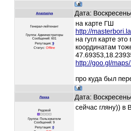
Дата: Воскресень
Anastasiya
на карте ГШ
Генерал-лейтенант
http://masterbori.l
Группа: Администраторы
на гугл карте эт
Сообщений:
601
Репутация:
9
координатам тож
Статус:
Offline
47.69353,18.2393
http://goo.gl/maps
про куда был пер
Дата: Воскресень
Ленка
сейчас гляну)) в
Рядовой
Группа: Пользователи
Сообщений:
9
Репутация:
0