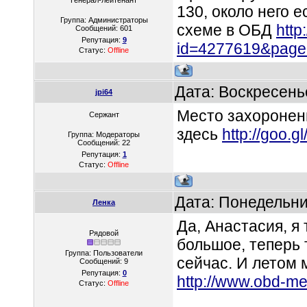
Генерал-лейтенант
130, около него е
Группа: Администраторы
схеме в ОБД
http
Сообщений:
601
Репутация:
9
id=4277619&page
Статус:
Offline
Дата: Воскресень
jpi64
Место захоронен
Сержант
здесь
http://goo.
Группа: Модераторы
Сообщений:
22
Репутация:
1
Статус:
Offline
Дата: Понедельни
Ленка
Да, Анастасия, я
Рядовой
большое, теперь 
Группа: Пользователи
сейчас. И летом 
Сообщений:
9
Репутация:
0
http://www.obd-me
Статус:
Offline