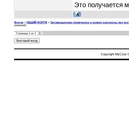
Это получается м
Форум
»
ОБЩИЙ ФОРУМ
»
Организационно-техническое и всякие разговоры про все
названий)
1
Страница
1
из
1
Copyright MyCorp 