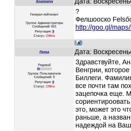
Дата: Воскресень
Anastasiya
?
Генерал-лейтенант
Фелшооско Felsőo
Группа: Администраторы
http://goo.gl/maps
Сообщений:
601
Репутация:
9
Статус:
Offline
Дата: Воскресень
Ленка
Здравствуйте, А
Рядовой
Венгрии, которое
Группа: Пользователи
Биллеги. Фамилия
Сообщений:
9
Репутация:
0
все почти там по
Статус:
Offline
зацепочка еще. 
сориентироовать,
это, может это чт
раньше, а назван
надеждой на Ваш