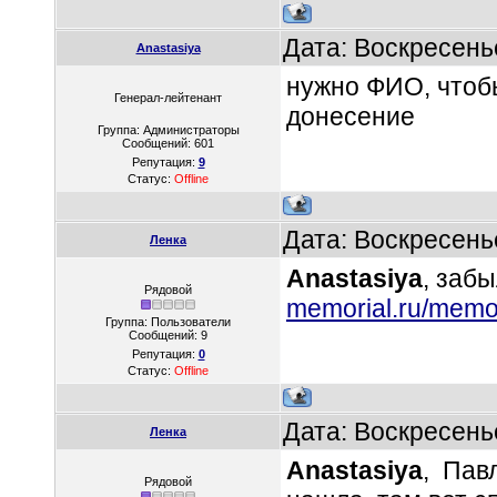
Дата: Воскресень
Anastasiya
нужно ФИО, чтобы
Генерал-лейтенант
донесение
Группа: Администраторы
Сообщений:
601
Репутация:
9
Статус:
Offline
Дата: Воскресень
Ленка
Anastasiya
, заб
Рядовой
memorial.ru/memor
Группа: Пользователи
Сообщений:
9
Репутация:
0
Статус:
Offline
Дата: Воскресень
Ленка
Anastasiya
, Пав
Рядовой