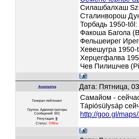
Силашбалхаш Szi
Сталинворош Дун
Торбадь 1950-től:
Факоша Багола (B
Фельшеирег Ирег
Хевешугра 1950-t
Херцегфалва 1951
Чев Пилишчев (Pi
Дата: Пятница, 0
Anastasiya
Самайом - сейча
Генерал-лейтенант
Tápiósülysáp сей
Группа: Администраторы
http://goo.gl/map
Сообщений:
601
Репутация:
9
Статус:
Offline