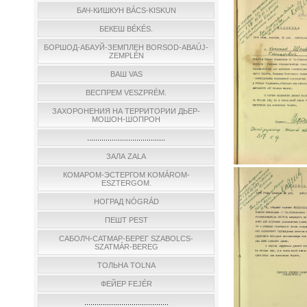
БАЧ-КИШКУН BÁCS-KISKUN
БЕКЕШ BÉKÉS.
БОРШОД-АБАУЙ-ЗЕМПЛЕН BORSOD-ABAÚJ-
ZEMPLÉN
ВАШ VAS
ВЕСПРЕМ VESZPRÉM.
ЗАХОРОНЕНИЯ НА ТЕРРИТОРИИ ДЬЕР-
МОШОН-ШОПРОН
......................................
ЗАЛА ZALA
КОМАРОМ-ЭСТЕРГОМ KOMÁROM-
ESZTERGOM.
НОГРАД NÓGRÁD
ПЕШТ PEST
САБОЛЧ-САТМАР-БЕРЕГ SZABOLCS-
SZATMÁR-BEREG
ТОЛЬНА TOLNA
ФЕЙЕР FEJÉR
.........................................