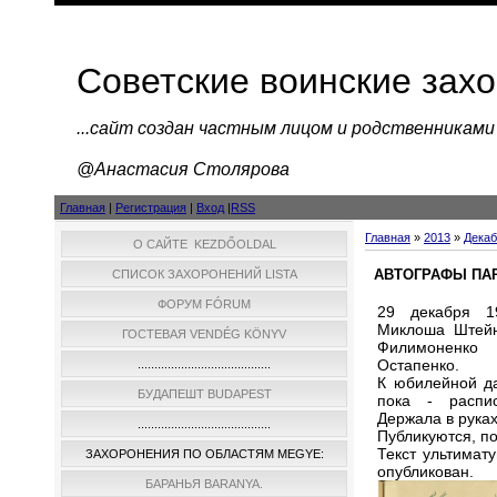
Советские воинские зах
...cайт создан частным лицом и родственниками
@Анастасия Столярова
Главная
|
Регистрация
|
Вход
|
RSS
Главная
»
2013
»
Декаб
О САЙТЕ KEZDŐOLDAL
АВТОГРАФЫ ПА
СПИСОК ЗАХОРОНЕНИЙ LISTA
ФОРУМ FÓRUM
29 декабря 1
Миклоша Штейн
ГОСТЕВАЯ VENDÉG KÖNYV
Филимоненко
Остапенко.
........................................
К юбилейной да
БУДАПЕШТ BUDAPEST
пока - распи
Держала в руках
........................................
Публикуются, п
Текст ультимат
ЗАХОРОНЕНИЯ ПО ОБЛАСТЯМ MEGYE:
опубликован.
БАРАНЬЯ BARANYA.