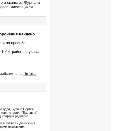
то и сканы из Журнала
ицеров, числящихся
...
хоронения найдено
тся по просьбе
1945, район не указан.
прибытия в
...
Читать
о деда, Бутина Сергея
ных потерях ("Вар..ш..в",
, гвардии рядовой".
й в листе 12 донесения.
 двум открытиям: