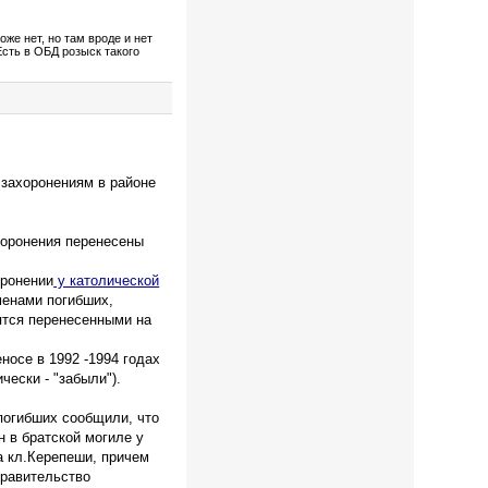
же нет, но там вроде и нет
Есть в ОБД розыск такого
 захоронениям в районе
хоронения перенесены
оронении
у католической
енами погибших,
ятся перенесенными на
носе в 1992 -1994 годах
чески - "забыли").
погибших сообщили, что
 в братской могиле у
а кл.Керепеши, причем
правительство