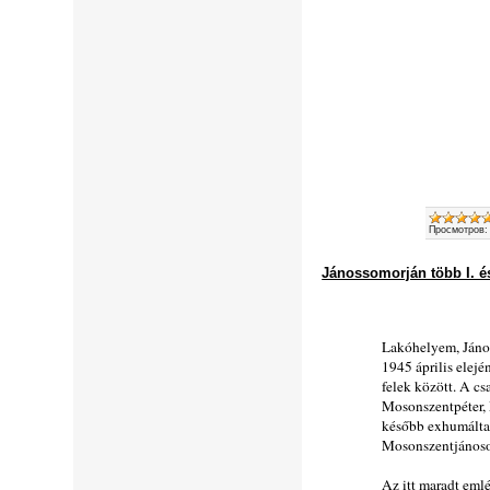
Просмотров:
Jánossomorján több I. és
Lakóhelyem, Jánoss
1945 április elejé
felek között. A cs
Mosonszentpéter, 
később exhumáltak
Mosonszentjánoson
Az itt maradt emlé