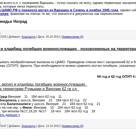
ии всего н.п. с названием Варшань - точно сказать не могу, однако первичные захорон
, которые легко перепутать:
 ЦАМО РФ о переносе могил из Варшань в Сечень в ноябре 1945 года
, однако с
нение
, фамилии на плитах те же, что значатся в документах как перенесенные.
медье Ноград
2316
|
Добавил:
Anastasiya
|
Дата:
20.10.2013
|
Комментарии (0)
 и кладбищ погибших военнослужащих , похороненных на территор
вать необработанные выписки из ЦАМО. Приведены списки мест захоронений 62 и 69 
терь (ОПУП) фронта. При необходимости можно сравнить кол-во погибших, указанных 
69 гсд и 62 гсд ОПУП 4
х могил и кладбищ погибших военнослужащих ,
а территории Румынии и Венгрии 62 гв сд
Курд
-Венгрия 11 184 гвсп 62 гсд 11
Пенцихель
у шоссе, Венгрия 22 184 гвсп 62 гсд 22
села
Балатоналиги
у шоссе, Венгрия 21 184 гвсп 62 гсд 21
а сев.окр. с.
Фюле
-Венгрия 15 184 гвсп 62 гсд 15
, три могилы-№17,18,19 №17- 18 чел 184 гвсп 62 гсд 18
ать дальше »
5147
|
Добавил:
Anastasiya
|
Дата:
13.10.2013
|
Комментарии (6)