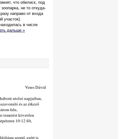
омнят, что обелиск, под
зоопарка, не то откуда-
сразу направо от входа
й участок).
находилась в числе
ать дальше »
Veres Dávid
a háború utolsó napjaiban,
isszavonuló és az érkező
három falu,
ni temetést követően
tpéteren 10-12 főt,
jításra szorul, ezért is