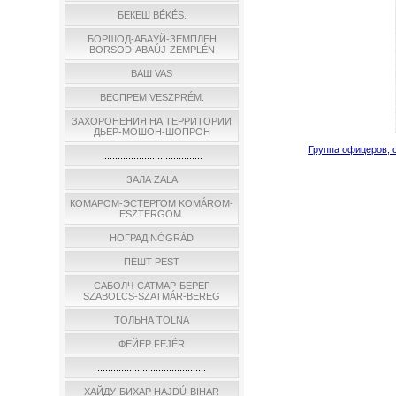
БЕКЕШ BÉKÉS.
БОРШОД-АБАУЙ-ЗЕМПЛЕН
BORSOD-ABAÚJ-ZEMPLÉN
ВАШ VAS
ВЕСПРЕМ VESZPRÉM.
ЗАХОРОНЕНИЯ НА ТЕРРИТОРИИ
ДЬЕР-МОШОН-ШОПРОН
Группа офицеров, 
......................................
ЗАЛА ZALA
КОМАРОМ-ЭСТЕРГОМ KOMÁROM-
ESZTERGOM.
НОГРАД NÓGRÁD
ПЕШТ PEST
САБОЛЧ-САТМАР-БЕРЕГ
SZABOLCS-SZATMÁR-BEREG
ТОЛЬНА TOLNA
ФЕЙЕР FEJÉR
.........................................
ХАЙДУ-БИХАР HAJDÚ-BIHAR