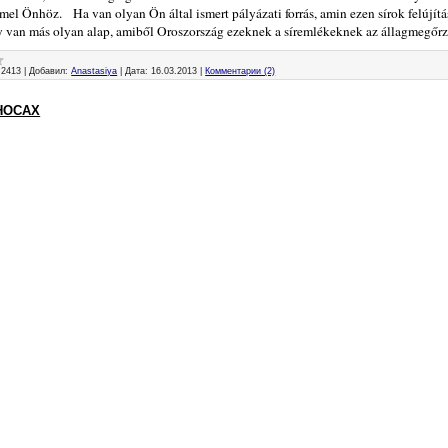
mel Önhöz. Ha van olyan Ön által ismert pályázati forrás, amin ezen sírok felújít
y van más olyan alap, amiből Oroszország ezeknek a síremlékeknek az állagmegőr
2413
|
Добавил:
Anastasiya
|
Дата:
16.03.2013
|
Комментарии (2)
НОСАХ