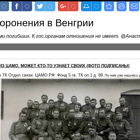
хоронения в Венгрии
ами погибших. К гос.органам отношения не имеет. @Ана
 ИЗ ЦАМО. МОЖЕТ КТО-ТО УЗНАЕТ СВОИХ (ФОТО ПОДПИСАНЫ)
в ТК Отдел связи. ЦАМО РФ: Фонд 5 гв. ТК оп.1 д. 89
. По ним уже нашлись 