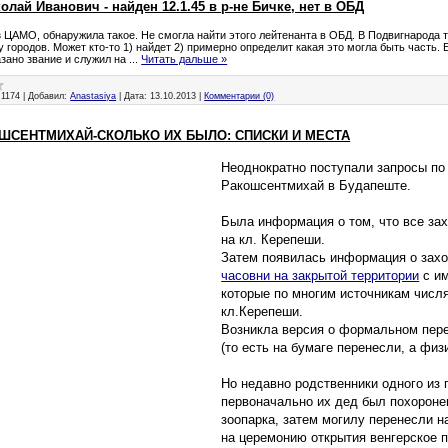
лай Иванович - найден 12.1.45 в р-не Бичке, нет в ОБД
 ЦАМО, обнаружила такое. Не смогла найти этого лейтенанта в ОБД. В Подвигнарода то
 городов. Может кто-то 1) найдет 2) примерно определит какая это могла быть часть. 
азано звание и служил на
...
Читать дальше »
1174
|
Добавил:
Anastasiya
|
Дата:
13.10.2013
|
Комментарии (0)
ШСЕНТМИХАЙ-СКОЛЬКО ИХ БЫЛО: СПИСКИ И МЕСТА
Неоднократно поступали запросы по
Ракошсентмихай в Будапеште.
Была информация о том, что все за
на кл. Керепеши.
Затем появилась информация о зах
часовни на закрытой территории
с им
которые по многим источникам числ
кл.Керепеши.
Возникла версия о формальном пере
(то есть на бумаге перенесли, а физи
Но недавно родственники одного из 
первоначально их дед был похоронен
зоопарка, затем могилу перенесли н
на церемонию открытия венгерское 