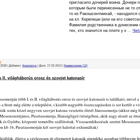
пригласило дочерей воина. Дочери п
которым были перенесенные не то от 
то из Ракошсентмихай, - находился 
на кл. Керепеши (или на его советски
Фамилия родственника в донесении 
тех, кто значится на плите у к
...
Чит
2538
|
Добавил:
Anastasiya
|
Дата:
17.03.2013
|
Комментарии (12)
 II. világháborús orosz és szovjet katonasír
omorján több I. és II. világháborús orosz és szovjet katonasír is található, mivel 
n a front még elérte a települést, s kisebb-nagyobb összecsapásokra is sor került a v
aták során közel negyven szovjet katona vesztette életét Jánossomorja (akkor még 
Mosonszentjános, Pusztasomorja, Hanságliget) térségében, akik nagy részét az itte
 és Győrbe, központi temetőbe szállítottak. Visszaemlékezések szerint Mosonszen
 kb 16, Pusztasomorján két szovjet halottat exhumáltak)
ktáblák, illetve a véglegesen itt eltemetett katonák síremléke azonban többnyire felú