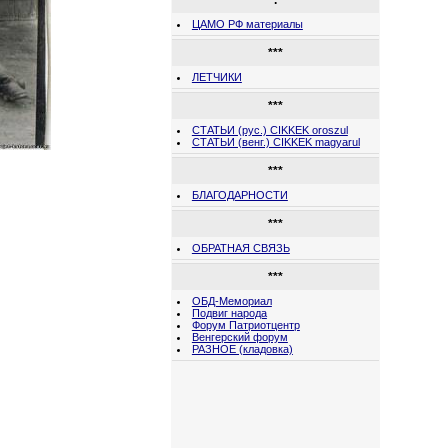
.
ЦАМО РФ материалы
***
ЛЕТЧИКИ
***
СТАТЬИ (рус.) CIKKEK oroszul
СТАТЬИ (венг.) CIKKEK magyarul
***
БЛАГОДАРНОСТИ
***
ОБРАТНАЯ СВЯЗЬ
***
ОБД-Мемориал
Подвиг народа
Форум Патриотцентр
Венгерский форум
РАЗНОЕ (кладовка)