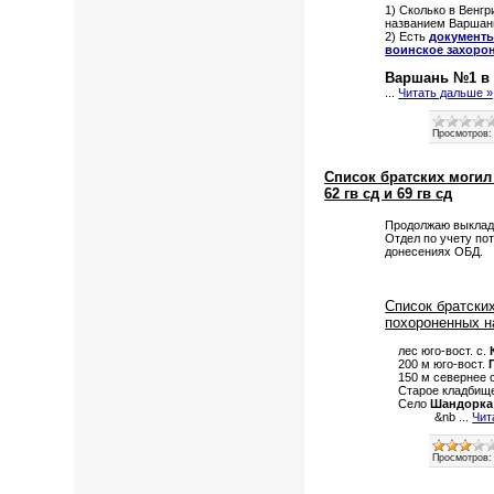
1) Сколько в Венгр
названием Варшань
2) Есть
документы
воинское захоро
Варшань №1 в 
...
Читать дальше »
Просмотров:
Список братских могил
62 гв сд и 69 гв сд
Продолжаю выклады
Отдел по учету по
донесениях ОБД.
Список братски
похороненных н
лес юго-вост. с.
200 м юго-вост.
150 м севернее 
Старое кладбище н
Село
Шандорка
&nb
...
Чит
Просмотров: