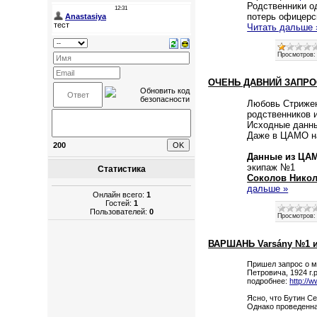
Родственники о
потерь офицерс
Читать дальше 
Просмотров:
ОЧЕНЬ ДАВНИЙ ЗАПРОС. 
Любовь Стрижен
родственников и
Исходные данны
Даже в ЦАМО на
200
Данные из ЦА
экипаж №1
Статистика
Соколов Нико
дальше »
Онлайн всего:
1
Гостей:
1
Пользователей:
0
Просмотров:
ВАРШАНЬ Varsány №1 и
Пришел запрос о м
Петровича, 1924 г.
подробнее:
http://
Ясно, что Бутин Се
Однако проведенна