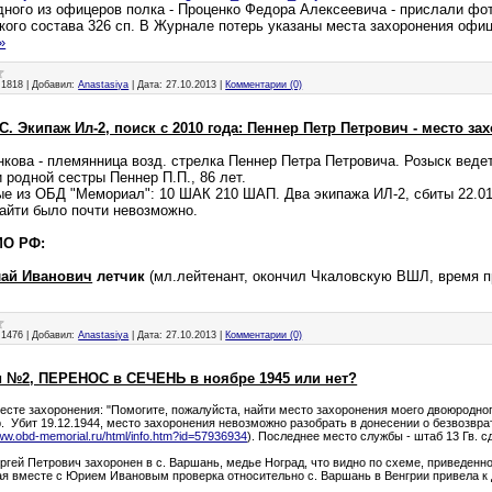
дного из офицеров полка - Проценко Федора Алексеевича - прислали фо
кого состава 326 сп. В Журнале потерь указаны места захоронения оф
»
1818
|
Добавил:
Anastasiya
|
Дата:
27.10.2013
|
Комментарии (0)
Экипаж Ил-2, поиск с 2010 года: Пеннер Петр Петрович - место за
кова - племянница возд. стрелка Пеннер Петра Петровича. Розыск веде
 родной сестры Пеннер П.П., 86 лет.
е из ОБД "Мемориал": 10 ШАК 210 ШАП. Два экипажа ИЛ-2, сбиты 22.01.
йти было почти невозможно.
МО РФ:
лай Иванович
летчик
(мл.лейтенант, окончил Чкаловскую ВШЛ, время 
1476
|
Добавил:
Anastasiya
|
Дата:
27.10.2013
|
Комментарии (0)
 №2, ПЕРЕНОС в СЕЧЕНЬ в ноябре 1945 или нет?
есте захоронения: "Помогите, пожалуйста, найти место захоронения моего двоюродног
р. Убит 19.12.1944, место захоронения невозможно разобрать в донесении о безвозврат
www.obd-memorial.ru/html/info.htm?id=57936934
). Последнее место службы - штаб 13 Гв. сд
ргей Петрович захоронен в с. Варшань, медье Ноград, что видно по схеме, приведенно
я вместе с Юрием Ивановым проверка относительно с. Варшань в Венгрии привела к