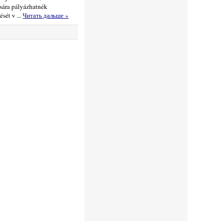
ására pályázhatnék
zését v
...
Читать дальше »