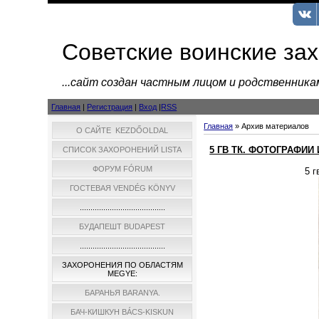
Советские воинские за
...cайт создан частным лицом и родственник
Главная
|
Регистрация
|
Вход
|
RSS
Главная
»
Архив материалов
О САЙТЕ KEZDŐOLDAL
5 ГВ ТК. ФОТОГРАФИИ
СПИСОК ЗАХОРОНЕНИЙ LISTA
ФОРУМ FÓRUM
5 г
ГОСТЕВАЯ VENDÉG KÖNYV
........................................
БУДАПЕШТ BUDAPEST
........................................
ЗАХОРОНЕНИЯ ПО ОБЛАСТЯМ
MEGYE:
БАРАНЬЯ BARANYA.
БАЧ-КИШКУН BÁCS-KISKUN