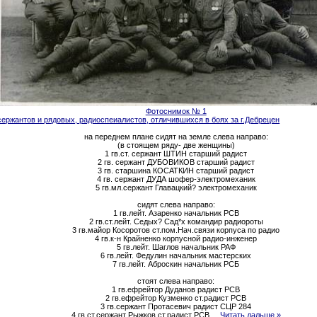
Фотоснимок № 1
сержантов и рядовых, радиоспеиалистов, отличившихся в боях за г.Дебрецен
на переднем плане сидят на земле слева направо:
(в стоящем ряду- две женщины)
1 гв.ст. сержант ШТИН старший радист
2 гв. сержант ДУБОВИКОВ старший радист
3 гв. старшина КОСАТКИН старший радист
4 гв. сержант ДУДА шофер-электромеханик
5 гв.мл.сержант Главацкий? электромеханик
сидят слева направо:
1 гв.лейт. Азаренко начальник РСВ
2 гв.ст.лейт. Седых? Сад*х командир радиороты
3 гв.майор Косоротов ст.пом.Нач.связи корпуса по радио
4 гв.к-н Крайненко корпусной радио-инженер
5 гв.лейт. Шаглов начальник РАФ
6 гв.лейт. Федулин начальник мастерских
7 гв.лейт. Аброскин начальник РСБ
стоят слева направо:
1 гв.ефрейтор Дуданов радист РСВ
2 гв.ефрейтор Кузменко ст.радист РСВ
3 гв.сержант Протасевич радист СЦР 284
4 гв.ст.сержант Рыжков ст.радист РСВ
...
Читать дальше »