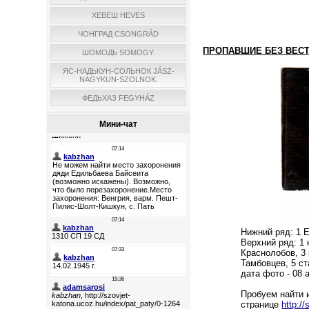
ХЕВЕШ HEVES
ЧОНГРАД CSONGRÁD
ПРОПАВШИЕ БЕЗ ВЕСТИ
ШОМОДЬ SOMOGY.
ЯС-НАДЬКУН-СОЛЬНОК JÁSZ-
NAGYKUN-SZOLNOK.
ФЕДЬХАЗ FEGYHÁZ
Мини-чат
Нижний ряд: 1 Е
Верхний ряд: 1 
Краснолобов, 3
Тамбовцев, 5 с
дата фото - 08 
Пробуем найти и
странице
http:/