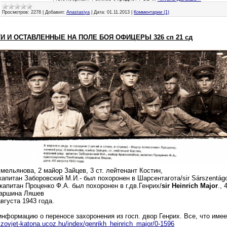
Просмотров:
2278
|
Добавил:
Anastasiya
|
Дата:
01.11.2013
|
Комментарии (1)
 И ОСТАВЛЕННЫЕ НА ПОЛЕ БОЯ ОФИЦЕРЫ 326 сп 21 сд
мельянова, 2 майор Зайцев, 3 ст. лейтенант Костин,
капитан Заборовский М.И.- был похоронен в Шарсентагота/sir Sárszentágo
 капитан Проценко Ф.А.
был похоронен в г.дв.Генрих/
sir Heinrich Major
.
, 
таршина Ляшев
августа 1943 года.
нформацию о переносе захоронения из госп. двор Генрих. Все, что имее
/szovjet-katona.ucoz.hu/index/genrikh_heinrich_major/0-1596