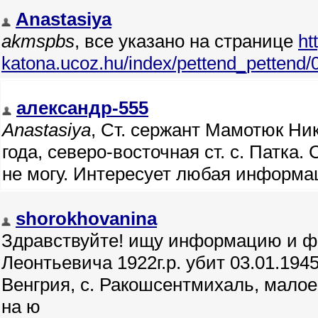
Anastasiya
akmspbs
, все указано на странице
ht
katona.ucoz.hu/index/pettend_pettend/
александр-555
Anastasiya
, Ст. сержант Мамотюк Ни
года, северо-восточная ст. с. Патка.
не могу. Интересует любая информа
shorokhovanina
Здравствуйте! ищу информацию и ф
Леонтьевича 1922г.р. убит 03.01.194
Венгрия, с. Ракошсентмихаль, малое 
на ю