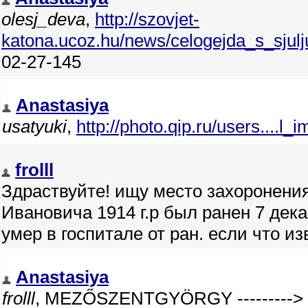
olesj_deva
,
http://szovjet-
katona.ucoz.hu/news/celogejda_s_sju
02-27-145
Anastasiya
usatyuki
,
http://photo.qip.ru/users....l_
frolll
Здраствуйте! ищу место захоронени
Ивановича 1914 г.р был ранен 7 дек
умер в госпитале от ран. если что и
Anastasiya
frolll
, MEZŐSZENTGYÖRGY ---------> B