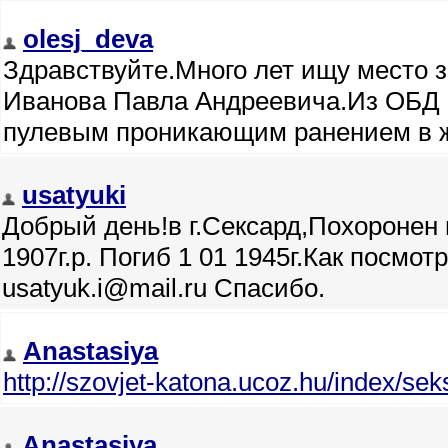
olesj_deva
Здравствуйте.Много лет ищу место 
Иванова Павла Андреевича.Из ОБД М
пулевым проникающим ранением в жи
usatyuki
Добрый день!в г.Сексард,Похоронен
1907г.р. Погиб 1 01 1945г.Как посмот
usatyuk.i@mail.ru Спасибо.
Anastasiya
http://szovjet-katona.ucoz.hu/index/s
Anastasiya