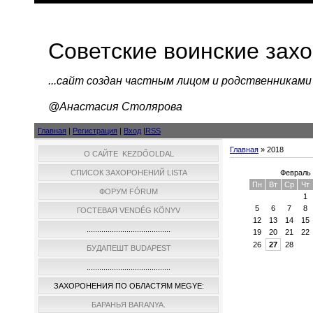
Советские воинские зах
...cайт создан частным лицом и родственниками
@Анастасия Столярова
Главная
|
Регистрация
|
Вход
|
RSS
Главная
»
2018
О САЙТЕ KEZDŐOLDAL
Февраль
СПИСОК ЗАХОРОНЕНИЙ LISTA
Пн
Вт
Ср
Чт
ФОРУМ FÓRUM
1
5
6
7
8
ГОСТЕВАЯ VENDÉG KÖNYV
12
13
14
15
........................................
19
20
21
22
26
27
28
БУДАПЕШТ BUDAPEST
........................................
ЗАХОРОНЕНИЯ ПО ОБЛАСТЯМ MEGYE:
БАРАНЬЯ BARANYA.