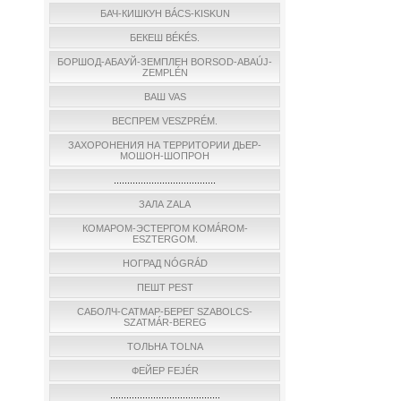
БАЧ-КИШКУН BÁCS-KISKUN
БЕКЕШ BÉKÉS.
БОРШОД-АБАУЙ-ЗЕМПЛЕН BORSOD-ABAÚJ-
ZEMPLÉN
ВАШ VAS
ВЕСПРЕМ VESZPRÉM.
ЗАХОРОНЕНИЯ НА ТЕРРИТОРИИ ДЬЕР-
МОШОН-ШОПРОН
......................................
ЗАЛА ZALA
КОМАРОМ-ЭСТЕРГОМ KOMÁROM-
ESZTERGOM.
НОГРАД NÓGRÁD
ПЕШТ PEST
САБОЛЧ-САТМАР-БЕРЕГ SZABOLCS-
SZATMÁR-BEREG
ТОЛЬНА TOLNA
ФЕЙЕР FEJÉR
.........................................