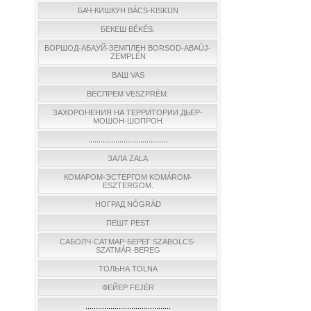
БАЧ-КИШКУН BÁCS-KISKUN
БЕКЕШ BÉKÉS.
БОРШОД-АБАУЙ-ЗЕМПЛЕН BORSOD-ABAÚJ-
ZEMPLÉN
ВАШ VAS
ВЕСПРЕМ VESZPRÉM.
ЗАХОРОНЕНИЯ НА ТЕРРИТОРИИ ДЬЕР-
МОШОН-ШОПРОН
......................................
ЗАЛА ZALA
КОМАРОМ-ЭСТЕРГОМ KOMÁROM-
ESZTERGOM.
НОГРАД NÓGRÁD
ПЕШТ PEST
САБОЛЧ-САТМАР-БЕРЕГ SZABOLCS-
SZATMÁR-BEREG
ТОЛЬНА TOLNA
ФЕЙЕР FEJÉR
.........................................