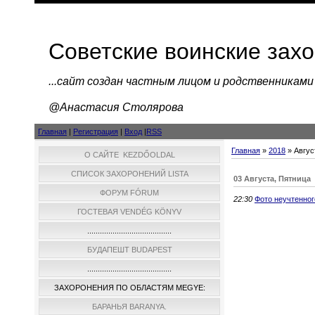
Советские воинские зах
...cайт создан частным лицом и родственниками
@Анастасия Столярова
Главная
|
Регистрация
|
Вход
|
RSS
Главная
»
2018
»
Авгус
О САЙТЕ KEZDŐOLDAL
СПИСОК ЗАХОРОНЕНИЙ LISTA
03 Августа, Пятница
ФОРУМ FÓRUM
22:30
Фото неучтенног
ГОСТЕВАЯ VENDÉG KÖNYV
........................................
БУДАПЕШТ BUDAPEST
........................................
ЗАХОРОНЕНИЯ ПО ОБЛАСТЯМ MEGYE:
БАРАНЬЯ BARANYA.