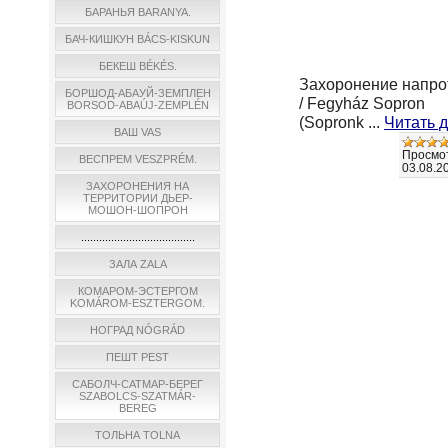
БАРАНЬЯ BARANYA.
БАЧ-КИШКУН BÁCS-KISKUN
БЕКЕШ BÉKÉS.
Захоронение напро
БОРШОД-АБАУЙ-ЗЕМПЛЕН
/
Fegyház Sopron
BORSOD-ABAÚJ-ZEMPLÉN
(Sopronk
...
Читать 
ВАШ VAS
Просмо
ВЕСПРЕМ VESZPRÉM.
03.08.2
ЗАХОРОНЕНИЯ НА
ТЕРРИТОРИИ ДЬЕР-
МОШОН-ШОПРОН
......................................
ЗАЛА ZALA
КОМАРОМ-ЭСТЕРГОМ
KOMÁROM-ESZTERGOM.
НОГРАД NÓGRÁD
ПЕШТ PEST
САБОЛЧ-САТМАР-БЕРЕГ
SZABOLCS-SZATMÁR-
BEREG
ТОЛЬНА TOLNA