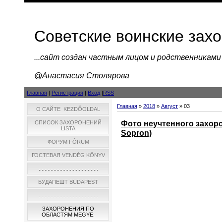
Советские воинские зах
...cайт создан частным лицом и родственниками
@Анастасия Столярова
Главная
|
Регистрация
|
Вход
|
RSS
Главная
»
2018
»
Август
»
03
О САЙТЕ KEZDŐOLDAL
Фото неучтенного захор
СПИСОК ЗАХОРОНЕНИЙ
LISTA
Sopron)
ФОРУМ FÓRUM
ГОСТЕВАЯ VENDÉG KÖNYV
........................................
БУДАПЕШТ BUDAPEST
........................................
ЗАХОРОНЕНИЯ ПО
ОБЛАСТЯМ MEGYE: