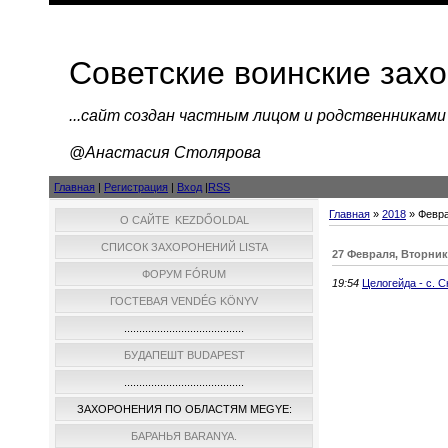
Советские воинские зах
...cайт создан частным лицом и родственниками
@Анастасия Столярова
Главная
|
Регистрация
|
Вход
|
RSS
Главная
»
2018
»
Февр
О САЙТЕ KEZDŐOLDAL
СПИСОК ЗАХОРОНЕНИЙ LISTA
27 Февраля, Вторник
ФОРУМ FÓRUM
19:54
Целогейда - с. 
ГОСТЕВАЯ VENDÉG KÖNYV
........................................
БУДАПЕШТ BUDAPEST
........................................
ЗАХОРОНЕНИЯ ПО ОБЛАСТЯМ MEGYE:
БАРАНЬЯ BARANYA.