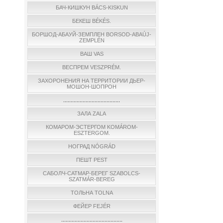
БАЧ-КИШКУН BÁCS-KISKUN
БЕКЕШ BÉKÉS.
БОРШОД-АБАУЙ-ЗЕМПЛЕН BORSOD-ABAÚJ-
ZEMPLÉN
ВАШ VAS
ВЕСПРЕМ VESZPRÉM.
ЗАХОРОНЕНИЯ НА ТЕРРИТОРИИ ДЬЕР-
МОШОН-ШОПРОН
......................................
ЗАЛА ZALA
КОМАРОМ-ЭСТЕРГОМ KOMÁROM-
ESZTERGOM.
НОГРАД NÓGRÁD
ПЕШТ PEST
САБОЛЧ-САТМАР-БЕРЕГ SZABOLCS-
SZATMÁR-BEREG
ТОЛЬНА TOLNA
ФЕЙЕР FEJÉR
.........................................