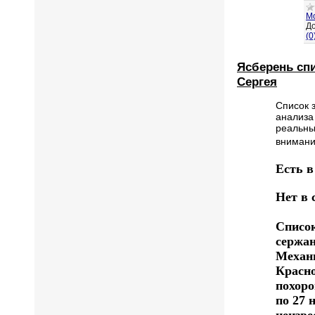
М
До
(0
Ясберень сп
Сергея
Список 
анализа
реальны
внимани
Есть в
Нет в 
Список
сержан
Механ
Красн
похоро
по 27 
неизве