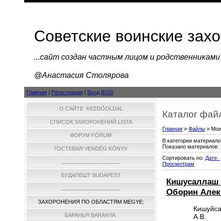
Советские воинские зах
...cайт создан частным лицом и родственниками
@Анастасия Столярова
Главная
|
Регистрация
|
Вход
|
RSS
О САЙТЕ KEZDŐOLDAL
Каталог фай
СПИСОК ЗАХОРОНЕНИЙ LISTA
Главная
»
Файлы
» Мо
ФОРУМ FÓRUM
В категории материало
Показано материалов
:
ГОСТЕВАЯ VENDÉG KÖNYV
Сортировать по
:
Дате
........................................
Просмотрам
БУДАПЕШТ BUDAPEST
Кишусаллаш 
........................................
Оборин Алек
ЗАХОРОНЕНИЯ ПО ОБЛАСТЯМ MEGYE:
Кишуйса
БАРАНЬЯ BARANYA.
А.В.