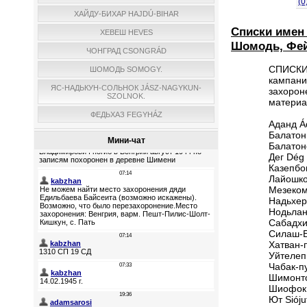
(0
ХАЙДУ-БИХАР HAJDÚ-BIHAR
Списки имен 
ХЕВЕШ HEVES
Шомодь, Фейе
ЧОНГРАД CSONGRÁD
СПИСКИ 
ШОМОДЬ SOMOGY.
кампани
ЯС-НАДЬКУН-СОЛЬНОК JÁSZ-NAGYKUN-
захороне
SZOLNOK.
материа
ФЕДЬХАЗ FEGYHÁZ
Аданд Á
Балатонк
Мини-чат
Балатон
Дег Dég
Казепбо
Лайошко
Мезеко
Надьхер
Нодьлан
Сабадхи
Силаш-Б
Хатван-
Уйтелеп 
Чабак-п
Шимонто
Шиофок 
Ют Sióju