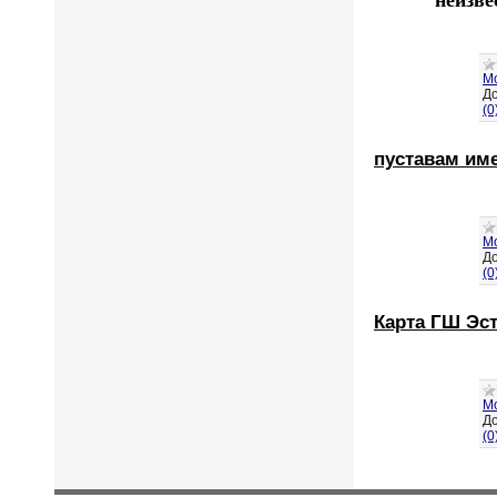
М
До
(0
пуставам им
М
До
(0
Карта ГШ Эс
М
До
(0