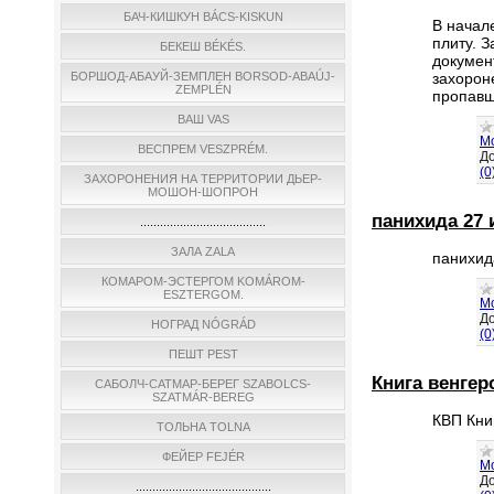
БАЧ-КИШКУН BÁCS-KISKUN
В начал
плиту. 
БЕКЕШ BÉKÉS.
докумен
захорон
БОРШОД-АБАУЙ-ЗЕМПЛЕН BORSOD-ABAÚJ-
ZEMPLÉN
пропавш
ВАШ VAS
М
ВЕСПРЕМ VESZPRÉM.
До
(0
ЗАХОРОНЕНИЯ НА ТЕРРИТОРИИ ДЬЕР-
МОШОН-ШОПРОН
панихида 27 
......................................
ЗАЛА ZALA
панихид
КОМАРОМ-ЭСТЕРГОМ KOMÁROM-
ESZTERGOM.
М
До
НОГРАД NÓGRÁD
(0
ПЕШТ PEST
Книга венгер
САБОЛЧ-САТМАР-БЕРЕГ SZABOLCS-
SZATMÁR-BEREG
КВП Кни
ТОЛЬНА TOLNA
ФЕЙЕР FEJÉR
М
До
.........................................