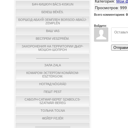
Категория
:
Мои 
БАЧ-КИШКУН BÁCS-KISKUN
Просмотров
:
999
БЕКЕШ BÉKÉS.
Всего комментариев
:
0
БОРШОД-АБАУЙ-ЗЕМПЛЕН BORSOD-ABAÚJ-
ZEMPLÉN
Войдите:
ВАШ VAS
ВЕСПРЕМ VESZPRÉM.
ЗАХОРОНЕНИЯ НА ТЕРРИТОРИИ ДЬЕР-
Отправи
МОШОН-ШОПРОН
......................................
ЗАЛА ZALA
КОМАРОМ-ЭСТЕРГОМ KOMÁROM-
ESZTERGOM.
НОГРАД NÓGRÁD
ПЕШТ PEST
САБОЛЧ-САТМАР-БЕРЕГ SZABOLCS-
SZATMÁR-BEREG
ТОЛЬНА TOLNA
ФЕЙЕР FEJÉR
.........................................