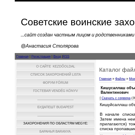
Советские воинские зах
...cайт создан частным лицом и родственниками
@Анастасия Столярова
Главная
|
Регистрация
|
Вход
|
RSS
О САЙТЕ KEZDŐOLDAL
Каталог фай
СПИСОК ЗАХОРОНЕНИЙ LISTA
Главная
»
Файлы
»
Мои
ФОРУМ FÓRUM
Кишусаллаш объе
ГОСТЕВАЯ VENDÉG KÖNYV
Валентинович
[
Скачать с сервера
(35
........................................
Кишуйсаллаш объ
БУДАПЕШТ BUDAPEST
В начале списк
........................................
Затем имена неи
прилагаются) то
ЗАХОРОНЕНИЯ ПО ОБЛАСТЯМ MEGYE:
списка пропавшие
БАРАНЬЯ BARANYA.