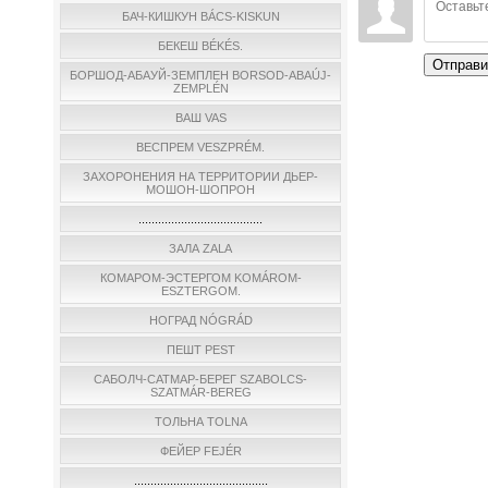
БАЧ-КИШКУН BÁCS-KISKUN
БЕКЕШ BÉKÉS.
Отправи
БОРШОД-АБАУЙ-ЗЕМПЛЕН BORSOD-ABAÚJ-
ZEMPLÉN
ВАШ VAS
ВЕСПРЕМ VESZPRÉM.
ЗАХОРОНЕНИЯ НА ТЕРРИТОРИИ ДЬЕР-
МОШОН-ШОПРОН
......................................
ЗАЛА ZALA
КОМАРОМ-ЭСТЕРГОМ KOMÁROM-
ESZTERGOM.
НОГРАД NÓGRÁD
ПЕШТ PEST
САБОЛЧ-САТМАР-БЕРЕГ SZABOLCS-
SZATMÁR-BEREG
ТОЛЬНА TOLNA
ФЕЙЕР FEJÉR
.........................................