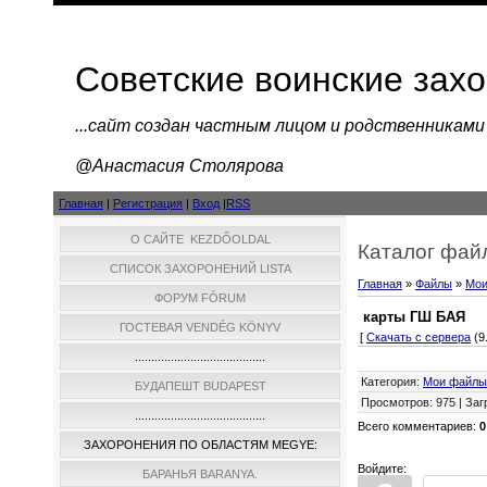
Советские воинские зах
...cайт создан частным лицом и родственниками
@Анастасия Столярова
Главная
|
Регистрация
|
Вход
|
RSS
О САЙТЕ KEZDŐOLDAL
Каталог фай
СПИСОК ЗАХОРОНЕНИЙ LISTA
Главная
»
Файлы
»
Мои
ФОРУМ FÓRUM
карты ГШ БАЯ
ГОСТЕВАЯ VENDÉG KÖNYV
[
Скачать с сервера
(9
........................................
Категория
:
Мои файлы
БУДАПЕШТ BUDAPEST
Просмотров
:
975
|
Заг
........................................
Всего комментариев
:
0
ЗАХОРОНЕНИЯ ПО ОБЛАСТЯМ MEGYE:
Войдите:
БАРАНЬЯ BARANYA.