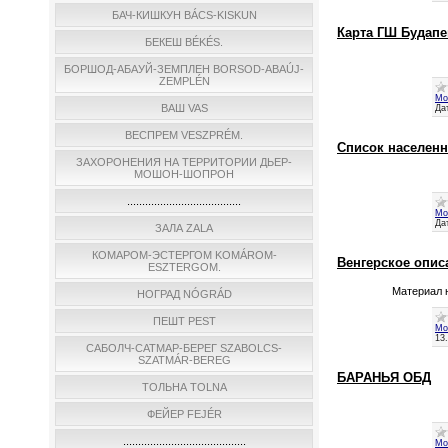
БАЧ-КИШКУН BÁCS-KISKUN
Карта ГШ Будап
БЕКЕШ BÉKÉS.
БОРШОД-АБАУЙ-ЗЕМПЛЕН BORSOD-ABAÚJ-
ZEMPLÉN
Мо
ВАШ VAS
Да
ВЕСПРЕМ VESZPRÉM.
Список населенн
ЗАХОРОНЕНИЯ НА ТЕРРИТОРИИ ДЬЕР-
МОШОН-ШОПРОН
......................................
Мо
Да
ЗАЛА ZALA
КОМАРОМ-ЭСТЕРГОМ KOMÁROM-
Венгерское опис
ESZTERGOM.
Материал н
НОГРАД NÓGRÁD
ПЕШТ PEST
Мо
13
САБОЛЧ-САТМАР-БЕРЕГ SZABOLCS-
SZATMÁR-BEREG
БАРАНЬЯ ОБД
ТОЛЬНА TOLNA
ФЕЙЕР FEJÉR
.........................................
Мо