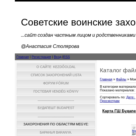
Советские воинские зах
...cайт создан частным лицом и родственниками
@Анастасия Столярова
Главная
|
Регистрация
|
Вход
|
RSS
О САЙТЕ KEZDŐOLDAL
Каталог фай
СПИСОК ЗАХОРОНЕНИЙ LISTA
Главная
»
Файлы
» Мо
ФОРУМ FÓRUM
В категории материало
Показано материалов
:
ГОСТЕВАЯ VENDÉG KÖNYV
Сортировать по
:
Дате
........................................
Просмотрам
БУДАПЕШТ BUDAPEST
Карта ГШ Будапе
........................................
ЗАХОРОНЕНИЯ ПО ОБЛАСТЯМ MEGYE:
Мо
БАРАНЬЯ BARANYA.
Да