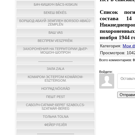
БАЧ-КИШКУН BÁCS-KISKUN
Список пог
БЕКЕШ BÉKÉS.
состава 14
БОРШОД-АБАУЙ-ЗЕМПЛЕН BORSOD-ABAÚJ-
Нижнеднепро
ZEMPLÉN
похороненных
ВАШ VAS
ноября 1944 г
ВЕСПРЕМ VESZPRÉM.
Категория
:
Мои 
ЗАХОРОНЕНИЯ НА ТЕРРИТОРИИ ДЬЕР-
Просмотров
:
104
МОШОН-ШОПРОН
Всего комментариев
:
0
......................................
ЗАЛА ZALA
Войдите:
КОМАРОМ-ЭСТЕРГОМ KOMÁROM-
ESZTERGOM.
НОГРАД NÓGRÁD
Отправи
ПЕШТ PEST
САБОЛЧ-САТМАР-БЕРЕГ SZABOLCS-
SZATMÁR-BEREG
ТОЛЬНА TOLNA
ФЕЙЕР FEJÉR
.........................................