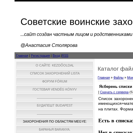
Советские воинские зах
...cайт создан частным лицом и родственниками
@Анастасия Столярова
Главная
|
Регистрация
|
Вход
|
RSS
О САЙТЕ KEZDŐOLDAL
Каталог фай
СПИСОК ЗАХОРОНЕНИЙ LISTA
Главная
»
Файлы
»
Мои
ФОРУМ FÓRUM
Ясберень списки
ГОСТЕВАЯ VENDÉG KÖNYV
[
Скачать с сервера
(53
........................................
Список захороне
имеющихся+мате
БУДАПЕШТ BUDAPEST
на плитах. Форма
........................................
Есть в списка
ЗАХОРОНЕНИЯ ПО ОБЛАСТЯМ MEGYE:
БАРАНЬЯ BARANYA.
Нет в списках