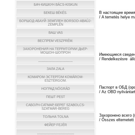
БАЧ-КИШКУН BÁCS-KISKUN
В настоящее время
БЕКЕШ BÉKÉS.
/ A temetés helye m
БОРШОД-АБАУЙ-ЗЕМПЛЕН BORSOD-ABAÚJ-
ZEMPLÉN
ВАШ VAS
ВЕСПРЕМ VESZPRÉM.
ЗАХОРОНЕНИЯ НА ТЕРРИТОРИИ ДЬЕР-
МОШОН-ШОПРОН
Имеющиеся сведен
/ Rendelkezésre áll
......................................
ЗАЛА ZALA
КОМАРОМ-ЭСТЕРГОМ KOMÁROM-
ESZTERGOM.
Паспорт в ОБД (о
НОГРАД NÓGRÁD
/ Az OBD nyilvántar
ПЕШТ PEST
САБОЛЧ-САТМАР-БЕРЕГ SZABOLCS-
SZATMÁR-BEREG
Захоронено всего 
ТОЛЬНА TOLNA
/ Ősszes eltemetett
ФЕЙЕР FEJÉR
.........................................