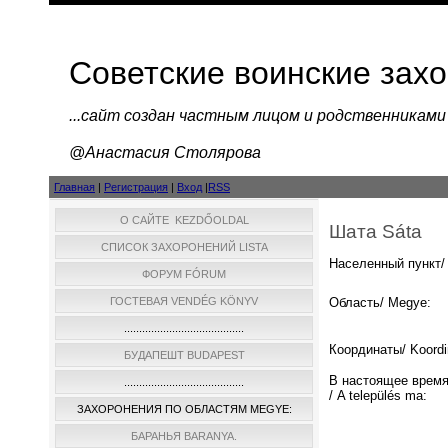
Советские воинские зах
...cайт создан частным лицом и родственниками
@Анастасия Столярова
Главная
|
Регистрация
|
Вход
|
RSS
О САЙТЕ KEZDŐOLDAL
Шата Sáta
СПИСОК ЗАХОРОНЕНИЙ LISTA
Населенный пункт/ 
ФОРУМ FÓRUM
ГОСТЕВАЯ VENDÉG KÖNYV
Область/ Megye:
........................................
Координаты/ Koordi
БУДАПЕШТ BUDAPEST
В настоящее время
........................................
/ A település ma:
ЗАХОРОНЕНИЯ ПО ОБЛАСТЯМ MEGYE:
БАРАНЬЯ BARANYA.