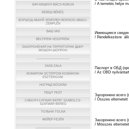
/ A temetés helye m
БАЧ-КИШКУН BÁCS-KISKUN
БЕКЕШ BÉKÉS.
БОРШОД-АБАУЙ-ЗЕМПЛЕН BORSOD-ABAÚJ-
ZEMPLÉN
ВАШ VAS
Имеющиеся сведен
/ Rendelkezésre áll
ВЕСПРЕМ VESZPRÉM.
ЗАХОРОНЕНИЯ НА ТЕРРИТОРИИ ДЬЕР-
МОШОН-ШОПРОН
......................................
ЗАЛА ZALA
Паспорт в ОБД (о
/ Az OBD nyilvántar
КОМАРОМ-ЭСТЕРГОМ KOMÁROM-
ESZTERGOM.
НОГРАД NÓGRÁD
ПЕШТ PEST
Захоронено всего 
/ Ősszes eltemetett
САБОЛЧ-САТМАР-БЕРЕГ SZABOLCS-
SZATMÁR-BEREG
ТОЛЬНА TOLNA
ФЕЙЕР FEJÉR
Захоронено всего (
/ Мösszes eltemetett
.........................................