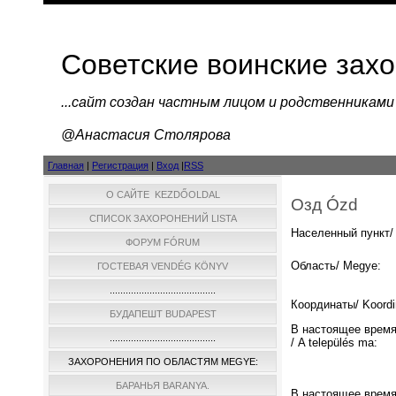
Советские воинские зах
...cайт создан частным лицом и родственниками
@Анастасия Столярова
Главная
|
Регистрация
|
Вход
|
RSS
О САЙТЕ KEZDŐOLDAL
Озд Ózd
СПИСОК ЗАХОРОНЕНИЙ LISTA
Населенный пункт/ 
ФОРУМ FÓRUM
Область/ Megye:
ГОСТЕВАЯ VENDÉG KÖNYV
........................................
Координаты/ Koordi
БУДАПЕШТ BUDAPEST
В настоящее время
........................................
/ A település ma:
ЗАХОРОНЕНИЯ ПО ОБЛАСТЯМ MEGYE:
БАРАНЬЯ BARANYA.
В настоящее время