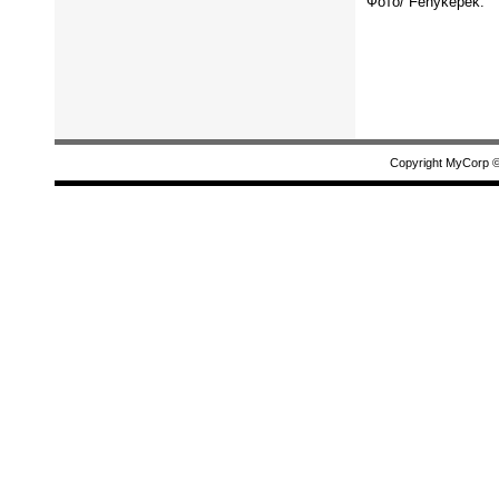
Фото/ Fényképek:
Copyright MyCorp 