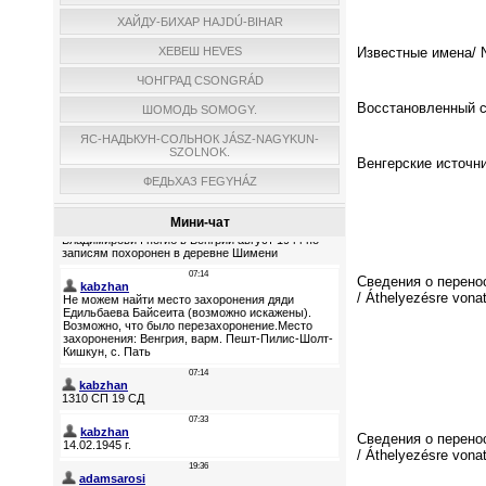
ХАЙДУ-БИХАР HAJDÚ-BIHAR
ХЕВЕШ HEVES
Известные имена/ N
ЧОНГРАД CSONGRÁD
Восстановленный спи
ШОМОДЬ SOMOGY.
ЯС-НАДЬКУН-СОЛЬНОК JÁSZ-NAGYKUN-
SZOLNOK.
Венгерские источни
ФЕДЬХАЗ FEGYHÁZ
Мини-чат
Сведения о перено
/ Áthelyezésre vona
Сведения о перено
/ Áthelyezésre vona