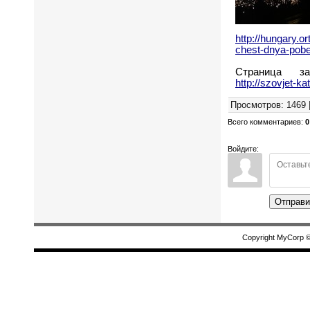
http://hungary.o
chest-dnya-pob
Страница з
http://szovjet-
Просмотров
:
1469
Всего комментариев
:
0
Войдите:
Отправи
Copyright MyCorp 