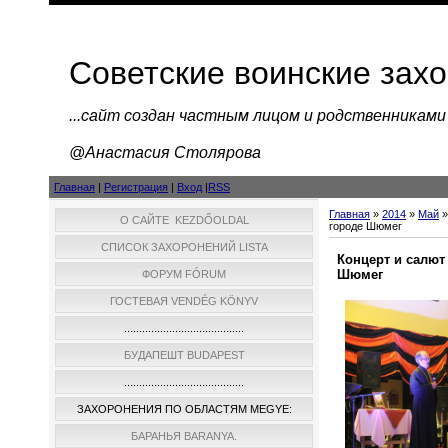
Советские воинские зах
...cайт создан частным лицом и родственниками
@Анастасия Столярова
Главная
|
Регистрация
|
Вход
|
RSS
Главная
»
2014
»
Май
»
О САЙТЕ KEZDŐOLDAL
городе Шюмег
СПИСОК ЗАХОРОНЕНИЙ LISTA
Концерт и салют
Шюмег
ФОРУМ FÓRUM
ГОСТЕВАЯ VENDÉG KÖNYV
........................................
БУДАПЕШТ BUDAPEST
........................................
ЗАХОРОНЕНИЯ ПО ОБЛАСТЯМ MEGYE:
БАРАНЬЯ BARANYA.