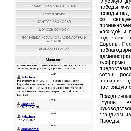
глубокую ду
ХАЙДУ-БИХАР HAJDÚ-BIHAR
победы жиз
правды над 
ХЕВЕШ HEVES
со свяще
ЧОНГРАД CSONGRÁD
проникновен
ШОМОДЬ SOMOGY.
«вождей и 
отдавших с
ЯС-НАДЬКУН-СОЛЬНОК JÁSZ-NAGYKUN-
SZOLNOK.
Европы. По
ФЕДЬХАЗ FEGYHÁZ
поблагод
администр
Мини-чат
турфирмы
предостави
сотен рос
праздник в
настоящую с
Праздничны
группы ве
руководств
грандиозн
Победы.