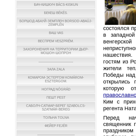
БАЧ-КИШКУН BÁCS-KISKUN
БЕКЕШ BÉKÉS.
БОРШОД-АБАУЙ-ЗЕМПЛЕН BORSOD-ABAÚJ-
ZEMPLÉN
состоялся п
ВАШ VAS
в западно
венгерск
ВЕСПРЕМ VESZPRÉM.
неприступн
ЗАХОРОНЕНИЯ НА ТЕРРИТОРИИ ДЬЕР-
МОШОН-ШОПРОН
нашествия.
гостям из Р
......................................
жители те
ЗАЛА ZALA
Победы над
КОМАРОМ-ЭСТЕРГОМ KOMÁROM-
открылись 
ESZTERGOM.
которую о
НОГРАД NÓGRÁD
православн
ПЕШТ PEST
Ким с прих
САБОЛЧ-САТМАР-БЕРЕГ SZABOLCS-
регента Нат
SZATMÁR-BEREG
Перед нач
ТОЛЬНА TOLNA
священник 
ФЕЙЕР FEJÉR
праздником
.........................................