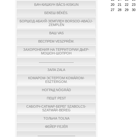
20
21
22
23
БАЧ-КИШКУН BÁCS-KISKUN
27
28
29
30
БЕКЕШ BÉKÉS.
БОРШОД-АБАУЙ-ЗЕМПЛЕН BORSOD-ABAÚJ-
ZEMPLÉN
ВАШ VAS
ВЕСПРЕМ VESZPRÉM.
ЗАХОРОНЕНИЯ НА ТЕРРИТОРИИ ДЬЕР-
МОШОН-ШОПРОН
......................................
ЗАЛА ZALA
КОМАРОМ-ЭСТЕРГОМ KOMÁROM-
ESZTERGOM.
НОГРАД NÓGRÁD
ПЕШТ PEST
САБОЛЧ-САТМАР-БЕРЕГ SZABOLCS-
SZATMÁR-BEREG
ТОЛЬНА TOLNA
ФЕЙЕР FEJÉR
.........................................