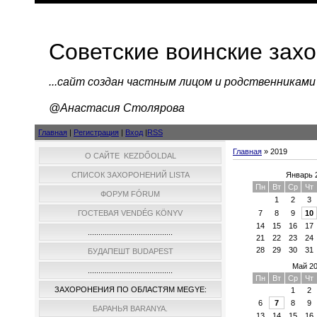
Советские воинские зах
...cайт создан частным лицом и родственниками
@Анастасия Столярова
Главная
|
Регистрация
|
Вход
|
RSS
Главная
»
2019
О САЙТЕ KEZDŐOLDAL
Январь 
СПИСОК ЗАХОРОНЕНИЙ LISTA
Пн
Вт
Ср
Чт
ФОРУМ FÓRUM
1
2
3
7
8
9
10
ГОСТЕВАЯ VENDÉG KÖNYV
14
15
16
17
........................................
21
22
23
24
28
29
30
31
БУДАПЕШТ BUDAPEST
Май 2
........................................
Пн
Вт
Ср
Чт
ЗАХОРОНЕНИЯ ПО ОБЛАСТЯМ MEGYE:
1
2
6
7
8
9
БАРАНЬЯ BARANYA.
13
14
15
16