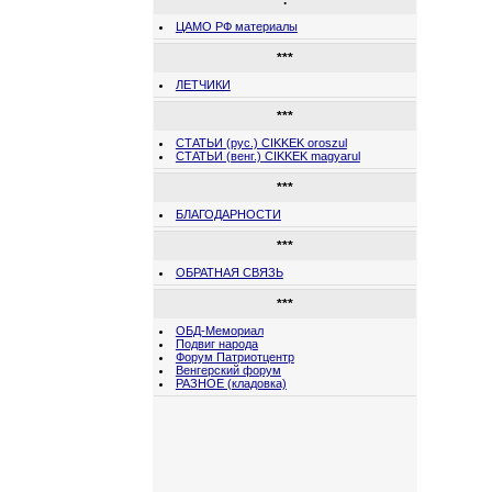
.
ЦАМО РФ материалы
***
ЛЕТЧИКИ
***
СТАТЬИ (рус.) CIKKEK oroszul
СТАТЬИ (венг.) CIKKEK magyarul
***
БЛАГОДАРНОСТИ
***
ОБРАТНАЯ СВЯЗЬ
***
ОБД-Мемориал
Подвиг народа
Форум Патриотцентр
Венгерский форум
РАЗНОЕ (кладовка)