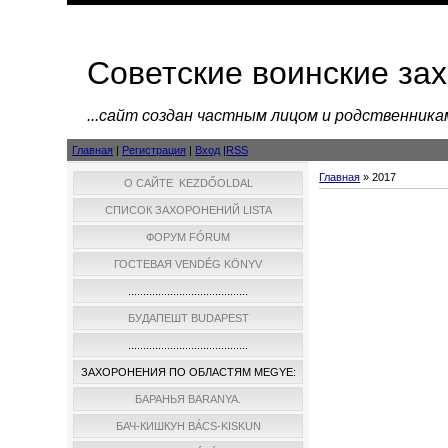
Советские воинские за
...cайт создан частным лицом и родственник
Главная
|
Регистрация
|
Вход
|
RSS
Главная
»
2017
О САЙТЕ KEZDŐOLDAL
СПИСОК ЗАХОРОНЕНИЙ LISTA
ФОРУМ FÓRUM
ГОСТЕВАЯ VENDÉG KÖNYV
........................................
БУДАПЕШТ BUDAPEST
........................................
ЗАХОРОНЕНИЯ ПО ОБЛАСТЯМ MEGYE:
БАРАНЬЯ BARANYA.
БАЧ-КИШКУН BÁCS-KISKUN