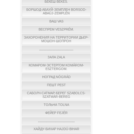
БЕКЕШ BÉKÉS.
БОРШОД-АБАУЙ-ЗЕМПЛЕН BORSOD-
ABAÚJ-ZEMPLÉN
ВАШ VAS
ВЕСПРЕМ VESZPRÉM.
ЗАХОРОНЕНИЯ НА ТЕРРИТОРИИ ДЬЕР-
МОШОН-ШОПРОН
......................................
ЗАЛА ZALA
КОМАРОМ-ЭСТЕРГОМ KOMÁROM-
ESZTERGOM.
НОГРАД NÓGRÁD
ПЕШТ PEST
САБОЛЧ-САТМАР-БЕРЕГ SZABOLCS-
SZATMÁR-BEREG
ТОЛЬНА TOLNA
ФЕЙЕР FEJÉR
.........................................
ХАЙДУ-БИХАР HAJDÚ-BIHAR