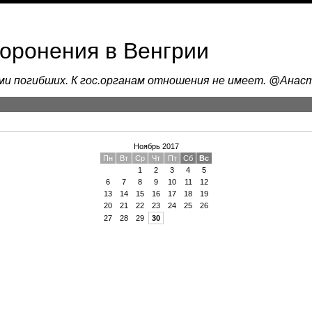
хоронения в Венгрии
ами погибших. К гос.органам отношения не имеет. @Ана
Ноябрь 2017
Пн
Вт
Ср
Чт
Пт
Сб
Вс
1
2
3
4
5
6
7
8
9
10
11
12
13
14
15
16
17
18
19
20
21
22
23
24
25
26
27
28
29
30