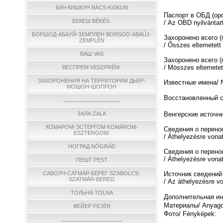
БАЧ-КИШКУН BÁCS-KISKUN
Паспорт в ОБД (о
БЕКЕШ BÉKÉS.
/ Az OBD nyilvántar
БОРШОД-АБАУЙ-ЗЕМПЛЕН BORSOD-ABAÚJ-
Захоронено всего 
ZEMPLÉN
/ Ősszes eltemetett
ВАШ VAS
Захоронено всего (
/ Мösszes eltemetett
ВЕСПРЕМ VESZPRÉM.
ЗАХОРОНЕНИЯ НА ТЕРРИТОРИИ ДЬЕР-
Известные имена/ N
МОШОН-ШОПРОН
Восстановленный спи
......................................
ЗАЛА ZALA
Венгерские источни
КОМАРОМ-ЭСТЕРГОМ KOMÁROM-
Сведения о перено
ESZTERGOM.
/ Áthelyezésre vona
НОГРАД NÓGRÁD
Сведения о перено
/ Áthelyezésre vona
ПЕШТ PEST
САБОЛЧ-САТМАР-БЕРЕГ SZABOLCS-
Источник сведений
SZATMÁR-BEREG
/ Az áthelyezésre v
ТОЛЬНА TOLNA
Дополнительная инф
Материалы/ Anyago
ФЕЙЕР FEJÉR
Фото/ Fényképek:
.........................................