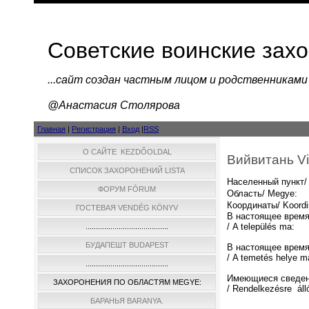
Советские воинские зах
...cайт создан частным лицом и родственниками
@Анастасия Столярова
Главная
|
Регистрация
|
Вход
|
RSS
О САЙТЕ KEZDŐOLDAL
Вийвитань Vi
СПИСОК ЗАХОРОНЕНИЙ LISTA
Населенный пункт/ 
ФОРУМ FÓRUM
Область/ Megye:
Координаты/ Koordi
ГОСТЕВАЯ VENDÉG KÖNYV
В настоящее время
/ A település ma:
........................................
БУДАПЕШТ BUDAPEST
В настоящее время
/ A temetés helye m
........................................
Имеющиеся сведен
ЗАХОРОНЕНИЯ ПО ОБЛАСТЯМ MEGYE:
/ Rendelkezésre áll
БАРАНЬЯ BARANYA.