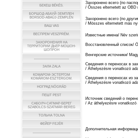
Захоронено всего (по пасп
БЕКЕШ BÉKÉS.
/ Ősszes eltemetett az OBD n
БОРШОД-АБАУЙ-ЗЕМПЛЕН
BORSOD-ABAÚJ-ZEMPLÉN
Захоронено всего (по други
/ Мösszes eltemetett más nyi
ВАШ VAS
ВЕСПРЕМ VESZPRÉM.
Известные имена/ Név szerin
ЗАХОРОНЕНИЯ НА
Восстановленный список/ Össz
ТЕРРИТОРИИ ДЬЕР-МОШОН-
ШОПРОН
Венгерские источники/ Magya
......................................
Сведения о переносах в за
ЗАЛА ZALA
/ Áthelyezésre vonatkozó ad
КОМАРОМ-ЭСТЕРГОМ
Сведения о переносах из з
KOMÁROM-ESZTERGOM.
/ Áthelyezésre vonatkozó ada
НОГРАД NÓGRÁD
ПЕШТ PEST
Источник сведений о перен
/ Az áthelyezésre vonatkozó 
САБОЛЧ-САТМАР-БЕРЕГ
SZABOLCS-SZATMÁR-BEREG
ТОЛЬНА TOLNA
ФЕЙЕР FEJÉR
Дополнительная информация/
.........................................