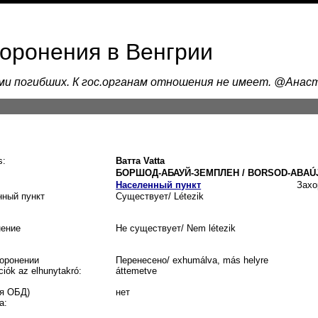
хоронения в Венгрии
ами погибших. К гос.органам отношения не имеет. @Ана
s:
Ватта
Vatta
БОРШОД-АБАУЙ-ЗЕМПЛЕН / BORSOD-ABAÚ
Населенный пункт
Захо
нный пункт
Существует/ Létezik
нение
Не существует/ Nem létezik
оронении
Перенесено/ exhumálva, más helyre
ciók az elhunytakró:
áttemetve
я ОБД)
нет
a: