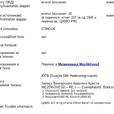
орту ОБД)
всего/ összesen:
изве
yilvántartás alapján:
всего/ összesen: 16
м источникам)
изве
(в переносе, отчет 107 гв сд 1945 о
lvántartás alapján:
переносах, ЦАМО РФ)
t ismeretes:
СПИСОК
eállított lista:
нет
r források:
хоронение из
нет
at honnan:
ахоронения в
Перенос в
Мезекевешд Mezőkövesd
t hová:
ЮГВ (Szovjet Déli Hadeseregcsoport)
осе
Запись Венгерского Красного Креста:
adatok forrása:
MEZŐKÖVESD – RE <---- Cserépfaluról, Bükkzsé
1. Ostorosról, Vattáról, Szt. stvánról,
2. Szihalomról, Ároktőről, Tiszabábolnáról,
3. Noszvajról 695/ 86, Kocsról 1606/ 80
ЦАМО 107 гв сд отчеты Ойта? Вата? 16 неизвестных
 További információ: