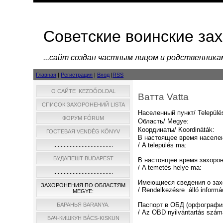
Советские воинские за
...cайт создан частным лицом и родственник
Главная
|
Регистрация
|
Вход
|
RSS
О САЙТЕ KEZDŐOLDAL
Ватта Vatta
СПИСОК ЗАХОРОНЕНИЙ LISTA
Населенный пункт/ Települé
ФОРУМ FÓRUM
Область/ Megye:
Координаты/ Koordináták:
ГОСТЕВАЯ VENDÉG KÖNYV
В настоящее время населе
/ A település ma:
........................................
БУДАПЕШТ BUDAPEST
В настоящее время захоро
/ A temetés helye ma:
........................................
Имеющиеся сведения о зах
ЗАХОРОНЕНИЯ ПО ОБЛАСТЯМ
/ Rendelkezésre álló informá
MEGYE:
Паспорт в ОБД (орфографи
БАРАНЬЯ BARANYA.
/ Az OBD nyilvántartás szám
БАЧ-КИШКУН BÁCS-KISKUN