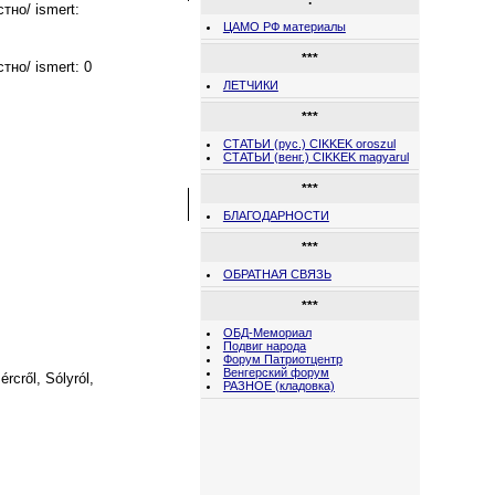
.
стно/ ismert:
ЦАМО РФ материалы
***
стно/ ismert:
0
ЛЕТЧИКИ
***
СТАТЬИ (рус.) CIKKEK oroszul
СТАТЬИ (венг.) CIKKEK magyarul
***
БЛАГОДАРНОСТИ
***
ОБРАТНАЯ СВЯЗЬ
***
ОБД-Мемориал
Подвиг народа
Форум Патриотцентр
Венгерский форум
rcről, Sólyról,
РАЗНОЕ (кладовка)