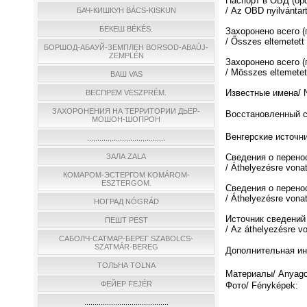
Паспорт в ОБД (о
/ Az OBD nyilvántar
БАЧ-КИШКУН BÁCS-KISKUN
БЕКЕШ BÉKÉS.
Захоронено всего 
/ Ősszes eltemetett
БОРШОД-АБАУЙ-ЗЕМПЛЕН BORSOD-ABAÚJ-
ZEMPLÉN
Захоронено всего (
/ Мösszes eltemetett
ВАШ VAS
Известные имена/ N
ВЕСПРЕМ VESZPRÉM.
ЗАХОРОНЕНИЯ НА ТЕРРИТОРИИ ДЬЕР-
Восстановленный спи
МОШОН-ШОПРОН
Венгерские источни
......................................
ЗАЛА ZALA
Сведения о перено
/ Áthelyezésre vona
КОМАРОМ-ЭСТЕРГОМ KOMÁROM-
ESZTERGOM.
Сведения о перено
/ Áthelyezésre vona
НОГРАД NÓGRÁD
Источник сведений
ПЕШТ PEST
/ Az áthelyezésre v
САБОЛЧ-САТМАР-БЕРЕГ SZABOLCS-
SZATMÁR-BEREG
Дополнительная инф
ТОЛЬНА TOLNA
Материалы/ Anyago
ФЕЙЕР FEJÉR
Фото/ Fényképek:
.........................................