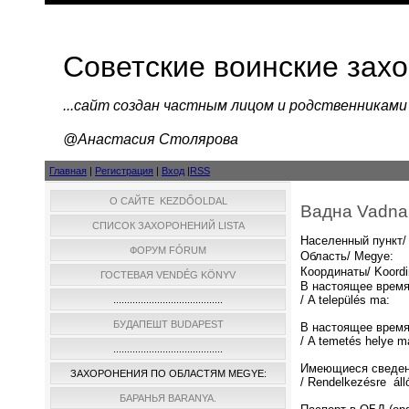
Советские воинские зах
...cайт создан частным лицом и родственниками
@Анастасия Столярова
Главная
|
Регистрация
|
Вход
|
RSS
О САЙТЕ KEZDŐOLDAL
Вадна Vadna
СПИСОК ЗАХОРОНЕНИЙ LISTA
Населенный пункт/ 
ФОРУМ FÓRUM
Область/ Megye:
Координаты/ Koordi
ГОСТЕВАЯ VENDÉG KÖNYV
В настоящее время
/ A település ma:
........................................
БУДАПЕШТ BUDAPEST
В настоящее время
/ A temetés helye m
........................................
Имеющиеся сведен
ЗАХОРОНЕНИЯ ПО ОБЛАСТЯМ MEGYE:
/ Rendelkezésre áll
БАРАНЬЯ BARANYA.