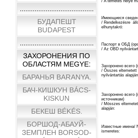
/ A temetés helye m
........................................
Имеющиеся сведен
БУДАПЕШТ
/ Rendelkezésre áll
elhunytakró:
BUDAPEST
........................................
Паспорт в ОБД (о
/ Az OBD nyilvántar
ЗАХОРОНЕНИЯ ПО
ОБЛАСТЯМ MEGYE:
Захоронено всего 
/ Ősszes eltemetet
nyilvántartás alapján
БАРАНЬЯ BARANYA.
БАЧ-КИШКУН BÁCS-
Захоронено всего (
KISKUN
источникам)
/ Мösszes eltemetet
alapján:
БЕКЕШ BÉKÉS.
БОРШОД-АБАУЙ-
Известные имена/ N
ЗЕМПЛЕН BORSOD-
ismeretes: