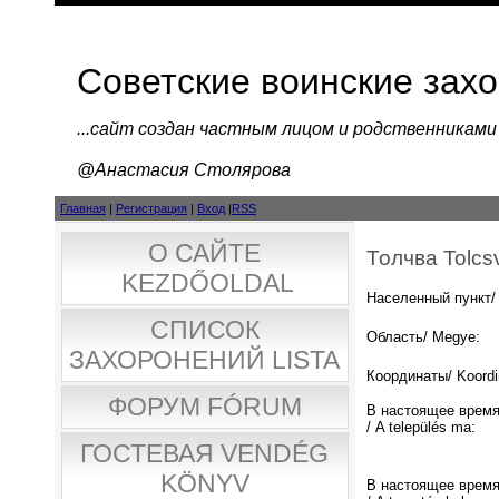
Советские воинские зах
...cайт создан частным лицом и родственниками
@Анастасия Столярова
Главная
|
Регистрация
|
Вход
|
RSS
О САЙТЕ
Толчва Tolcs
KEZDŐOLDAL
Населенный пункт/ 
СПИСОК
Область/ Megye:
ЗАХОРОНЕНИЙ LISTA
Координаты/ Koordi
ФОРУМ FÓRUM
В настоящее время
/ A település ma:
ГОСТЕВАЯ VENDÉG
KÖNYV
В настоящее время