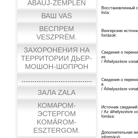
ABAÚJ-ZEMPLÉN
Восстановленный сп
lista:
ВАШ VAS
ВЕСПРЕМ
Венгерские источни
VESZPRÉM.
források:
ЗАХОРОНЕНИЯ НА
Сведения о перено
ТЕРРИТОРИИ ДЬЕР-
из
/ Áthelyezésre vona
МОШОН-ШОПРОН
......................................
Сведения о перено
в
/ Áthelyezésre vona
ЗАЛА ZALA
КОМАРОМ-
Источник сведений
/ Az áthelyezésre v
ЭСТЕРГОМ
forrása:
KOMÁROM-
ESZTERGOM.
Дополнительная ин
információ: