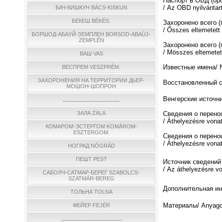
Паспорт в ОБД (о
/ Az OBD nyilvántar
БАЧ-КИШКУН BÁCS-KISKUN
БЕКЕШ BÉKÉS.
Захоронено всего 
/ Ősszes eltemetett
БОРШОД-АБАУЙ-ЗЕМПЛЕН BORSOD-ABAÚJ-
ZEMPLÉN
Захоронено всего (
/ Мösszes eltemetett
ВАШ VAS
Известные имена/ N
ВЕСПРЕМ VESZPRÉM.
ЗАХОРОНЕНИЯ НА ТЕРРИТОРИИ ДЬЕР-
Восстановленный спи
МОШОН-ШОПРОН
Венгерские источни
......................................
ЗАЛА ZALA
Сведения о перено
/ Áthelyezésre vona
КОМАРОМ-ЭСТЕРГОМ KOMÁROM-
ESZTERGOM.
Сведения о перено
/ Áthelyezésre vona
НОГРАД NÓGRÁD
ПЕШТ PEST
Источник сведений
/ Az áthelyezésre v
САБОЛЧ-САТМАР-БЕРЕГ SZABOLCS-
SZATMÁR-BEREG
Дополнительная инф
ТОЛЬНА TOLNA
Материалы/ Anyago
ФЕЙЕР FEJÉR
.........................................