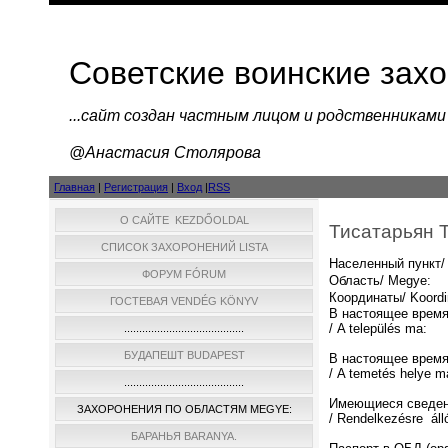
Советские воинские зах
...cайт создан частным лицом и родственниками
@Анастасия Столярова
Главная
|
Регистрация
|
Вход
|
RSS
О САЙТЕ KEZDŐOLDAL
Тисатарьян T
СПИСОК ЗАХОРОНЕНИЙ LISTA
Населенный пункт/ 
ФОРУМ FÓRUM
Область/ Megye:
Координаты/ Koordi
ГОСТЕВАЯ VENDÉG KÖNYV
В настоящее время
/ A település ma:
........................................
БУДАПЕШТ BUDAPEST
В настоящее время
/ A temetés helye m
........................................
Имеющиеся сведен
ЗАХОРОНЕНИЯ ПО ОБЛАСТЯМ MEGYE:
/ Rendelkezésre áll
БАРАНЬЯ BARANYA.