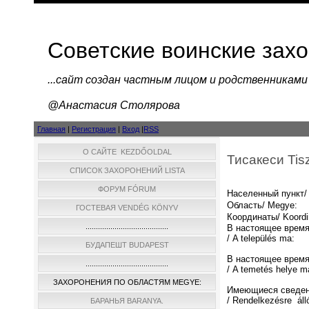
Советские воинские зах
...cайт создан частным лицом и родственниками
@Анастасия Столярова
Главная
|
Регистрация
|
Вход
|
RSS
О САЙТЕ KEZDŐOLDAL
Тисакеси Tis
СПИСОК ЗАХОРОНЕНИЙ LISTA
ФОРУМ FÓRUM
Населенный пункт/ 
Область/ Megye:
ГОСТЕВАЯ VENDÉG KÖNYV
Координаты/ Koordi
........................................
В настоящее время
/ A település ma:
БУДАПЕШТ BUDAPEST
В настоящее время
........................................
/ A temetés helye m
ЗАХОРОНЕНИЯ ПО ОБЛАСТЯМ MEGYE:
Имеющиеся сведен
/ Rendelkezésre áll
БАРАНЬЯ BARANYA.