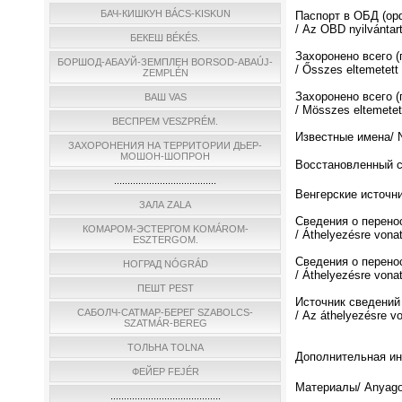
БАЧ-КИШКУН BÁCS-KISKUN
Паспорт в ОБД (о
/ Az OBD nyilvántar
БЕКЕШ BÉKÉS.
Захоронено всего 
БОРШОД-АБАУЙ-ЗЕМПЛЕН BORSOD-ABAÚJ-
/ Ősszes eltemetett
ZEMPLÉN
Захоронено всего (
ВАШ VAS
/ Мösszes eltemetett
ВЕСПРЕМ VESZPRÉM.
Известные имена/ N
ЗАХОРОНЕНИЯ НА ТЕРРИТОРИИ ДЬЕР-
МОШОН-ШОПРОН
Восстановленный спи
......................................
Венгерские источни
ЗАЛА ZALA
Сведения о перено
КОМАРОМ-ЭСТЕРГОМ KOMÁROM-
/ Áthelyezésre vona
ESZTERGOM.
Сведения о перено
НОГРАД NÓGRÁD
/ Áthelyezésre vona
ПЕШТ PEST
Источник сведений
САБОЛЧ-САТМАР-БЕРЕГ SZABOLCS-
/ Az áthelyezésre v
SZATMÁR-BEREG
ТОЛЬНА TOLNA
Дополнительная инф
ФЕЙЕР FEJÉR
Материалы/ Anyago
.........................................