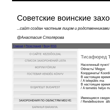
Советские воинские зах
...cайт создан частным лицом и родственниками
@Анастасия Столярова
Главная
|
Регистрация
|
Вход
|
RSS
О САЙТЕ KEZDŐOLDAL
Тисафюред T
СПИСОК ЗАХОРОНЕНИЙ LISTA
Населенный пункт/ 
ФОРУМ FÓRUM
Область/ Megye:
Координаты/ Koordi
ГОСТЕВАЯ VENDÉG KÖNYV
В настоящее время
/ A település ma:
........................................
В настоящее время
БУДАПЕШТ BUDAPEST
/ A temetés helye m
........................................
Имеющиеся сведен
ЗАХОРОНЕНИЯ ПО ОБЛАСТЯМ MEGYE:
/ Rendelkezésre áll
БАРАНЬЯ BARANYA.