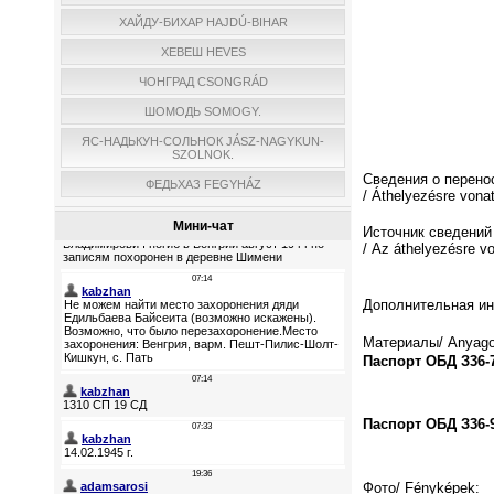
ХАЙДУ-БИХАР HAJDÚ-BIHAR
ХЕВЕШ HEVES
ЧОНГРАД CSONGRÁD
ШОМОДЬ SOMOGY.
ЯС-НАДЬКУН-СОЛЬНОК JÁSZ-NAGYKUN-
SZOLNOK.
Сведения о перено
ФЕДЬХАЗ FEGYHÁZ
/ Áthelyezésre vona
Мини-чат
Источник сведений
/ Az áthelyezésre vo
Дополнительная инф
Материалы/ Anyago
Паспорт ОБД З36-
Паспорт ОБД З36-9
Фото/ Fényképek: