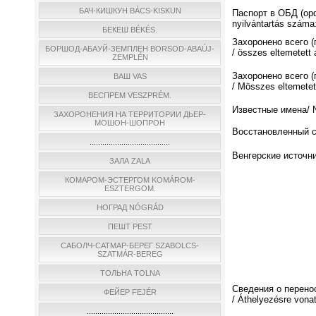
БАЧ-КИШКУН BÁCS-KISKUN
Паспорт в ОБД (о
nyilvántartás száma
БЕКЕШ BÉKÉS.
Захоронено всего 
БОРШОД-АБАУЙ-ЗЕМПЛЕН BORSOD-ABAÚJ-
/ összes eltemetett 
ZEMPLÉN
Захоронено всего (
ВАШ VAS
/ Мösszes eltemetett
ВЕСПРЕМ VESZPRÉM.
Известные имена/ N
ЗАХОРОНЕНИЯ НА ТЕРРИТОРИИ ДЬЕР-
МОШОН-ШОПРОН
Восстановленный спи
......................................
Венгерские источни
ЗАЛА ZALA
КОМАРОМ-ЭСТЕРГОМ KOMÁROM-
ESZTERGOM.
НОГРАД NÓGRÁD
ПЕШТ PEST
САБОЛЧ-САТМАР-БЕРЕГ SZABOLCS-
SZATMÁR-BEREG
ТОЛЬНА TOLNA
Сведения о перено
ФЕЙЕР FEJÉR
/ Áthelyezésre vona
.........................................