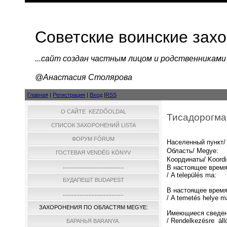
Советские воинские зах
...cайт создан частным лицом и родственниками
@Анастасия Столярова
Главная
|
Регистрация
|
Вход
|
RSS
О САЙТЕ KEZDŐOLDAL
Тисадорогма
СПИСОК ЗАХОРОНЕНИЙ LISTA
ФОРУМ FÓRUM
Населенный пункт/ 
Область/ Megye:
ГОСТЕВАЯ VENDÉG KÖNYV
Координаты/ Koordi
........................................
В настоящее время
/ A település ma:
БУДАПЕШТ BUDAPEST
В настоящее время
........................................
/ A temetés helye m
ЗАХОРОНЕНИЯ ПО ОБЛАСТЯМ MEGYE:
Имеющиеся сведен
/ Rendelkezésre áll
БАРАНЬЯ BARANYA.