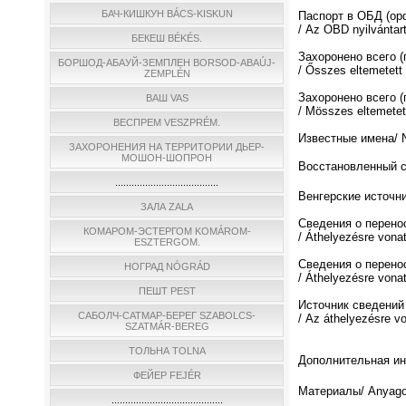
БАЧ-КИШКУН BÁCS-KISKUN
Паспорт в ОБД (о
/ Az OBD nyilvántar
БЕКЕШ BÉKÉS.
Захоронено всего 
БОРШОД-АБАУЙ-ЗЕМПЛЕН BORSOD-ABAÚJ-
/ Ősszes eltemetett
ZEMPLÉN
Захоронено всего (
ВАШ VAS
/ Мösszes eltemetett
ВЕСПРЕМ VESZPRÉM.
Известные имена/ N
ЗАХОРОНЕНИЯ НА ТЕРРИТОРИИ ДЬЕР-
МОШОН-ШОПРОН
Восстановленный спи
......................................
Венгерские источни
ЗАЛА ZALA
Сведения о перено
КОМАРОМ-ЭСТЕРГОМ KOMÁROM-
/ Áthelyezésre vona
ESZTERGOM.
Сведения о перено
НОГРАД NÓGRÁD
/ Áthelyezésre vona
ПЕШТ PEST
Источник сведений
САБОЛЧ-САТМАР-БЕРЕГ SZABOLCS-
/ Az áthelyezésre v
SZATMÁR-BEREG
ТОЛЬНА TOLNA
Дополнительная инф
ФЕЙЕР FEJÉR
Материалы/ Anyago
.........................................