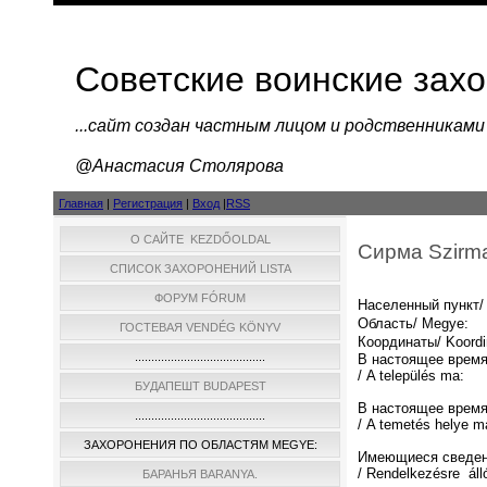
Советские воинские зах
...cайт создан частным лицом и родственниками
@Анастасия Столярова
Главная
|
Регистрация
|
Вход
|
RSS
О САЙТЕ KEZDŐOLDAL
Сирма Szirm
СПИСОК ЗАХОРОНЕНИЙ LISTA
ФОРУМ FÓRUM
Населенный пункт/ 
Область/ Megye:
ГОСТЕВАЯ VENDÉG KÖNYV
Координаты/ Koordi
........................................
В настоящее время
/ A település ma:
БУДАПЕШТ BUDAPEST
В настоящее время
........................................
/ A temetés helye m
ЗАХОРОНЕНИЯ ПО ОБЛАСТЯМ MEGYE:
Имеющиеся сведен
/ Rendelkezésre áll
БАРАНЬЯ BARANYA.