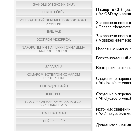
БАЧ-КИШКУН BÁCS-KISKUN
Паспорт в ОБД (о
БЕКЕШ BÉKÉS.
/ Az OBD nyilvántar
БОРШОД-АБАУЙ-ЗЕМПЛЕН BORSOD-ABAÚJ-
Захоронено всего 
ZEMPLÉN
/ Ősszes eltemetett
ВАШ VAS
Захоронено всего (
ВЕСПРЕМ VESZPRÉM.
/ Мösszes eltemetett
ЗАХОРОНЕНИЯ НА ТЕРРИТОРИИ ДЬЕР-
Известные имена/ N
МОШОН-ШОПРОН
Восстановленный спи
......................................
ЗАЛА ZALA
Венгерские источни
КОМАРОМ-ЭСТЕРГОМ KOMÁROM-
ESZTERGOM.
Сведения о перено
/ Áthelyezésre vona
НОГРАД NÓGRÁD
Сведения о перено
ПЕШТ PEST
/ Áthelyezésre vona
САБОЛЧ-САТМАР-БЕРЕГ SZABOLCS-
SZATMÁR-BEREG
Источник сведений
ТОЛЬНА TOLNA
/ Az áthelyezésre v
ФЕЙЕР FEJÉR
Дополнительная инф
.........................................