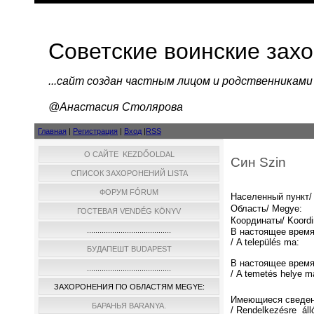
Советские воинские зах
...cайт создан частным лицом и родственниками
@Анастасия Столярова
Главная
|
Регистрация
|
Вход
|
RSS
О САЙТЕ KEZDŐOLDAL
Син Szin
СПИСОК ЗАХОРОНЕНИЙ LISTA
ФОРУМ FÓRUM
Населенный пункт/ 
Область/ Megye:
ГОСТЕВАЯ VENDÉG KÖNYV
Координаты/ Koordi
........................................
В настоящее время
/ A település ma:
БУДАПЕШТ BUDAPEST
В настоящее время
........................................
/ A temetés helye m
ЗАХОРОНЕНИЯ ПО ОБЛАСТЯМ MEGYE:
Имеющиеся сведен
БАРАНЬЯ BARANYA.
/ Rendelkezésre áll