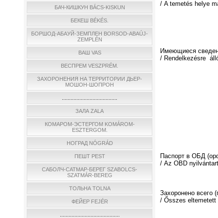
/ A temetés helye m
БАЧ-КИШКУН BÁCS-KISKUN
БЕКЕШ BÉKÉS.
БОРШОД-АБАУЙ-ЗЕМПЛЕН BORSOD-ABAÚJ-
ZEMPLÉN
Имеющиеся сведен
ВАШ VAS
/ Rendelkezésre áll
ВЕСПРЕМ VESZPRÉM.
ЗАХОРОНЕНИЯ НА ТЕРРИТОРИИ ДЬЕР-
МОШОН-ШОПРОН
......................................
ЗАЛА ZALA
КОМАРОМ-ЭСТЕРГОМ KOMÁROM-
ESZTERGOM.
НОГРАД NÓGRÁD
Паспорт в ОБД (о
ПЕШТ PEST
/ Az OBD nyilvántar
САБОЛЧ-САТМАР-БЕРЕГ SZABOLCS-
SZATMÁR-BEREG
ТОЛЬНА TOLNA
Захоронено всего 
/ Ősszes eltemetett
ФЕЙЕР FEJÉR
.........................................