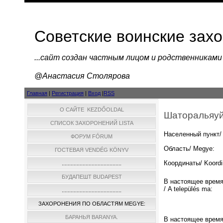
Советские воинские зах
...cайт создан частным лицом и родственниками
@Анастасия Столярова
Главная
|
Регистрация
|
Вход
|
RSS
О САЙТЕ KEZDŐOLDAL
Шаторальяуйх
СПИСОК ЗАХОРОНЕНИЙ LISTA
Населенный пункт/ 
ФОРУМ FÓRUM
Область/ Megye:
ГОСТЕВАЯ VENDÉG KÖNYV
Координаты/ Koordi
........................................
БУДАПЕШТ BUDAPEST
В настоящее время
/ A település ma:
........................................
ЗАХОРОНЕНИЯ ПО ОБЛАСТЯМ MEGYE:
БАРАНЬЯ BARANYA.
В настоящее время