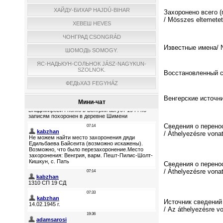
ХАЙДУ-БИХАР HAJDÚ-BIHAR
Захоронено всего (
/ Мösszes eltemetett
ХЕВЕШ HEVES
ЧОНГРАД CSONGRÁD
Известные имена/ N
ШОМОДЬ SOMOGY.
ЯС-НАДЬКУН-СОЛЬНОК JÁSZ-NAGYKUN-
SZOLNOK.
Восстановленный спи
ФЕДЬХАЗ FEGYHÁZ
Венгерские источни
Мини-чат
Сведения о перено
/ Áthelyezésre vona
Сведения о перено
/ Áthelyezésre vona
Источник сведений
/ Az áthelyezésre v