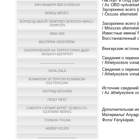
Паспорт в ОБД (о
/ Az OBD nyilvántar
БАЧ-КИШКУН BÁCS-KISKUN
Захоронено всего 
БЕКЕШ BÉKÉS.
/ Ősszes eltemetett
БОРШОД-АБАУЙ-ЗЕМПЛЕН BORSOD-ABAÚJ-
Захоронено всего (
ZEMPLÉN
/ Мösszes eltemetett
Известные имена/ N
ВАШ VAS
Восстановленный спи
ВЕСПРЕМ VESZPRÉM.
Венгерские источни
ЗАХОРОНЕНИЯ НА ТЕРРИТОРИИ ДЬЕР-
МОШОН-ШОПРОН
Сведения о перено
/ Áthelyezésre vona
......................................
Сведения о перено
ЗАЛА ZALA
/ Áthelyezésre vona
КОМАРОМ-ЭСТЕРГОМ KOMÁROM-
ESZTERGOM.
Источник сведений
НОГРАД NÓGRÁD
/ Az áthelyezésre v
ПЕШТ PEST
САБОЛЧ-САТМАР-БЕРЕГ SZABOLCS-
Дополнительная инф
SZATMÁR-BEREG
Материалы/ Anyago
Фото/ Fényképek:
ТОЛЬНА TOLNA
ФЕЙЕР FEJÉR
.........................................