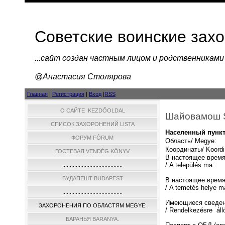
Советские воинские зах
...cайт создан частным лицом и родственниками
@Анастасия Столярова
Главная
|
Регистрация
|
Вход
|
RSS
О САЙТЕ KEZDŐOLDAL
Шайовамош 
СПИСОК ЗАХОРОНЕНИЙ LISTA
Населенный пункт/
ФОРУМ FÓRUM
Область/ Megye:
Координаты/ Koordi
ГОСТЕВАЯ VENDÉG KÖNYV
В настоящее время
/ A település ma:
........................................
БУДАПЕШТ BUDAPEST
В настоящее время
/ A temetés helye m
........................................
Имеющиеся сведен
ЗАХОРОНЕНИЯ ПО ОБЛАСТЯМ MEGYE:
/ Rendelkezésre áll
БАРАНЬЯ BARANYA.