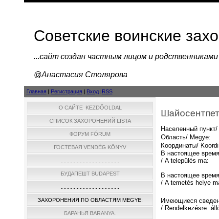
Советские воинские зах
...cайт создан частным лицом и родственниками
@Анастасия Столярова
Главная
|
Регистрация
|
Вход
|
RSS
О САЙТЕ KEZDŐOLDAL
Шайосентпете
СПИСОК ЗАХОРОНЕНИЙ LISTA
Населенный пункт/ 
ФОРУМ FÓRUM
Область/ Megye:
Координаты/ Koordi
ГОСТЕВАЯ VENDÉG KÖNYV
В настоящее время
/ A település ma:
........................................
БУДАПЕШТ BUDAPEST
В настоящее время
/ A temetés helye m
........................................
ЗАХОРОНЕНИЯ ПО ОБЛАСТЯМ MEGYE:
Имеющиеся сведен
/ Rendelkezésre áll
БАРАНЬЯ BARANYA.