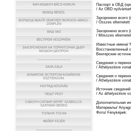
Паспорт в ОБД (о
БАЧ-КИШКУН BÁCS-KISKUN
/ Az OBD nyilvántar
БЕКЕШ BÉKÉS.
Захоронено всего 
БОРШОД-АБАУЙ-ЗЕМПЛЕН BORSOD-ABAÚJ-
/ Ősszes eltemetett
ZEMPLÉN
Захоронено всего (
ВАШ VAS
/ Мösszes eltemetett
ВЕСПРЕМ VESZPRÉM.
Известные имена/ N
ЗАХОРОНЕНИЯ НА ТЕРРИТОРИИ ДЬЕР-
Восстановленный спи
МОШОН-ШОПРОН
Венгерские источни
......................................
Сведения о перено
ЗАЛА ZALA
/ Áthelyezésre vona
КОМАРОМ-ЭСТЕРГОМ KOMÁROM-
Сведения о перено
ESZTERGOM.
/ Áthelyezésre vona
НОГРАД NÓGRÁD
Источник сведений
/ Az áthelyezésre v
ПЕШТ PEST
САБОЛЧ-САТМАР-БЕРЕГ SZABOLCS-
Дополнительная инф
SZATMÁR-BEREG
Материалы/ Anyago
Фото/ Fényképek:
ТОЛЬНА TOLNA
ФЕЙЕР FEJÉR
.........................................