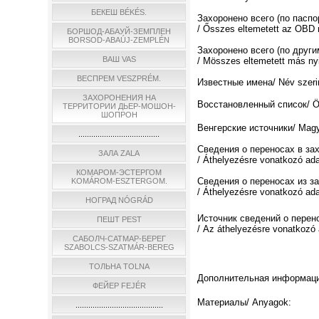
БЕКЕШ BÉKÉS.
Захоронено всего (по пасп
/ Ősszes eltemetett az OBD n
БОРШОД-АБАУЙ-ЗЕМПЛЕН
BORSOD-ABAÚJ-ZEMPLÉN
Захоронено всего (по други
ВАШ VAS
/ Мösszes eltemetett más nyi
ВЕСПРЕМ VESZPRÉM.
Известные имена/ Név szerin
ЗАХОРОНЕНИЯ НА
Восстановленный список/ Össz
ТЕРРИТОРИИ ДЬЕР-МОШОН-
ШОПРОН
Венгерские источники/ Magya
......................................
Сведения о переносах в за
ЗАЛА ZALA
/ Áthelyezésre vonatkozó ad
КОМАРОМ-ЭСТЕРГОМ
Сведения о переносах из з
KOMÁROM-ESZTERGOM.
/ Áthelyezésre vonatkozó ada
НОГРАД NÓGRÁD
Источник сведений о перен
ПЕШТ PEST
/ Az áthelyezésre vonatkozó 
САБОЛЧ-САТМАР-БЕРЕГ
SZABOLCS-SZATMÁR-BEREG
ТОЛЬНА TOLNA
Дополнительная информация/
ФЕЙЕР FEJÉR
Материалы/ Anyagok:
.........................................