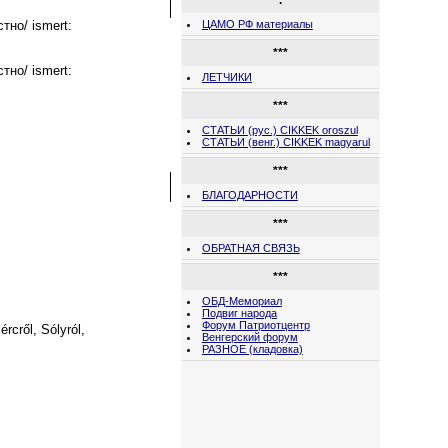
.
стно/ ismert:
ЦАМО РФ материалы
***
стно/ ismert:
ЛЕТЧИКИ
***
СТАТЬИ (рус.) CIKKEK oroszul
СТАТЬИ (венг.) CIKKEK magyarul
***
БЛАГОДАРНОСТИ
***
ОБРАТНАЯ СВЯЗЬ
***
ОБД-Мемориал
Подвиг народа
Форум Патриотцентр
rcről, Sólyról,
Венгерский форум
РАЗНОЕ (кладовка)