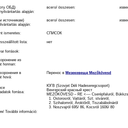
орту ОБД)
всего/ összesen:
изве
yilvántartás alapján:
м источникам)
всего/ összesen:
изве
lvántartás alapján:
t ismeretes:
СПИСОК
eállított lista:
нет
r források:
хоронение из
at honnan:
ахоронения в
Перенос в
Мезекевешд Mezőkövesd
t hová:
ЮГВ (Szovjet Déli Hadeseregcsoport)
осе
Венгерский красный крест
adatok forrása:
MEZŐKÖVESD – RE <---- Cserépfaluról, Bükkzsé
1. Ostorosról, Vattáról, Szt. stvánról,
2. Szihalomról, Ároktőről, Tiszabábolnáról
3. Noszvajról 695/ 86, Kocsról 1606/ 80
 További információ: