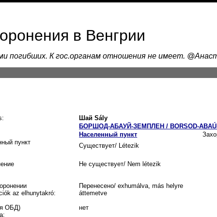
хоронения в Венгрии
ами погибших. К гос.органам отношения не имеет. @Ана
s:
Шай Sály
БОРШОД-АБАУЙ-ЗЕМПЛЕН / BORSOD-ABAÚ
Населенный пункт
Захо
нный пункт
Существует/ Létezik
нение
Не существует/ Nem létezik
оронении
Перенесено/ exhumálva, más helyre
ciók az elhunytakró:
áttemetve
я ОБД)
нет
a: