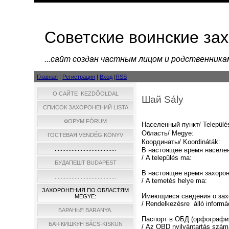
Советские воинские за
...cайт создан частным лицом и родственник
Главная
|
Регистрация
|
Вход
|
RSS
О САЙТЕ KEZDŐOLDAL
Шай Sály
СПИСОК ЗАХОРОНЕНИЙ LISTA
ФОРУМ FÓRUM
Населенный пункт/ Települé
Область/ Megye:
ГОСТЕВАЯ VENDÉG KÖNYV
Координаты/ Koordináták:
........................................
В настоящее время населе
/ A település ma:
БУДАПЕШТ BUDAPEST
В настоящее время захоро
........................................
/ A temetés helye ma:
ЗАХОРОНЕНИЯ ПО ОБЛАСТЯМ
Имеющиеся сведения о зах
MEGYE:
/ Rendelkezésre álló informá
БАРАНЬЯ BARANYA.
Паспорт в ОБД (орфографи
БАЧ-КИШКУН BÁCS-KISKUN
/ Az OBD nyilvántartás szám