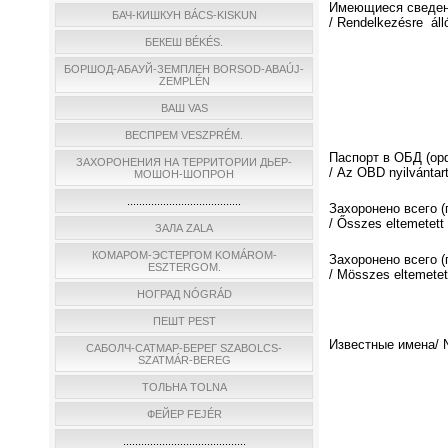
Имеющиеся сведен
БАЧ-КИШКУН BÁCS-KISKUN
/ Rendelkezésre áll
БЕКЕШ BÉKÉS.
БОРШОД-АБАУЙ-ЗЕМПЛЕН BORSOD-ABAÚJ-
ZEMPLÉN
ВАШ VAS
ВЕСПРЕМ VESZPRÉM.
Паспорт в ОБД (о
ЗАХОРОНЕНИЯ НА ТЕРРИТОРИИ ДЬЕР-
/ Az OBD nyilvántar
МОШОН-ШОПРОН
......................................
Захоронено всего 
/ Ősszes eltemetett
ЗАЛА ZALA
КОМАРОМ-ЭСТЕРГОМ KOMÁROM-
Захоронено всего (
ESZTERGOM.
/ Мösszes eltemetett
НОГРАД NÓGRÁD
ПЕШТ PEST
Известные имена/ N
САБОЛЧ-САТМАР-БЕРЕГ SZABOLCS-
SZATMÁR-BEREG
ТОЛЬНА TOLNA
ФЕЙЕР FEJÉR
.........................................