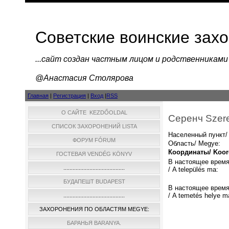
Советские воинские зах
...cайт создан частным лицом и родственниками
@Анастасия Столярова
Главная
|
Регистрация
|
Вход
|
RSS
О САЙТЕ KEZDŐOLDAL
Серенч Szer
СПИСОК ЗАХОРОНЕНИЙ LISTA
Населенный пункт/ 
ФОРУМ FÓRUM
Область/ Megye:
Координаты/ Koord
ГОСТЕВАЯ VENDÉG KÖNYV
В настоящее время
........................................
/ A település ma:
БУДАПЕШТ BUDAPEST
В настоящее время
/ A temetés helye m
........................................
ЗАХОРОНЕНИЯ ПО ОБЛАСТЯМ MEGYE:
БАРАНЬЯ BARANYA.