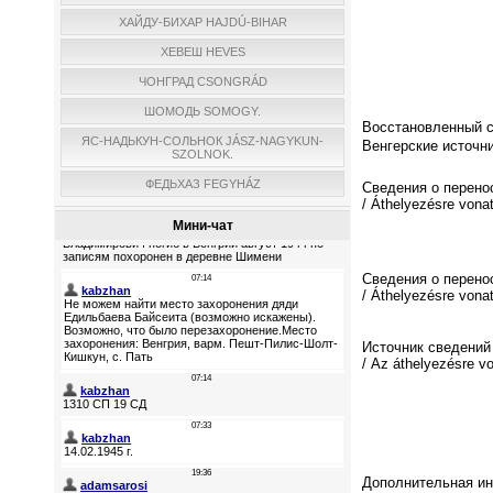
ХАЙДУ-БИХАР HAJDÚ-BIHAR
ХЕВЕШ HEVES
ЧОНГРАД CSONGRÁD
ШОМОДЬ SOMOGY.
Восстановленный спи
ЯС-НАДЬКУН-СОЛЬНОК JÁSZ-NAGYKUN-
Венгерские источни
SZOLNOK.
ФЕДЬХАЗ FEGYHÁZ
Сведения о перено
/ Áthelyezésre vona
Мини-чат
Сведения о перено
/ Áthelyezésre vona
Источник сведений
/ Az áthelyezésre v
Дополнительная инф