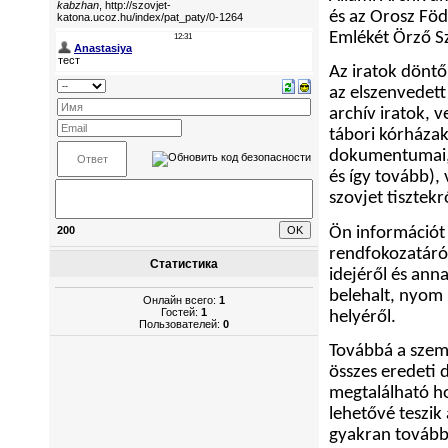
és az Orosz Fö
Emlékét Örző Sz
Az iratok döntő 
az elszenvedett
archív iratok, 
tábori kórházak
dokumentumai, 
és így tovább),
szovjet tisztekr
Ön információt 
200
rendfokozatáról,
Статистика
idejéről és ann
belehalt, nyom 
Онлайн всего:
1
Гостей:
1
helyéről.
Пользователей:
0
Továbbá a szemé
összes eredeti
megtalálható 
lehetővé teszik
gyakran tovább