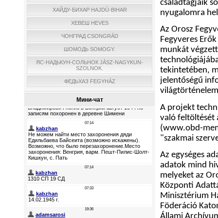
családtagjaik s
ХАЙДУ-БИХАР HAJDÚ-BIHAR
nyugalomra hel
ХЕВЕШ HEVES
Az Orosz Fegyv
ЧОНГРАД CSONGRÁD
Fegyveres Erők
munkát végzett
ШОМОДЬ SOMOGY.
technológiájába
ЯС-НАДЬКУН-СОЛЬНОК JÁSZ-NAGYKUN-
SZOLNOK.
tekintetében, 
jelentőségű inf
ФЕДЬХАЗ FEGYHÁZ
világtörténelem
Мини-чат
A projekt techn
való feltöltés
(
www.obd-memo
"szakmai szerve
Az egységes ada
adatok mind hi
melyeket az Or
Központi Adatt
Minisztérium H
Föderáció Kato
Állami Archívu