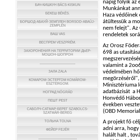
napig folyik az 
БАЧ-КИШКУН BÁCS-KISKUN
Munkánkat anna
БЕКЕШ BÉKÉS.
Haza védőinek e
átültessük a mo
БОРШОД-АБАУЙ-ЗЕМПЛЕН BORSOD-ABAÚJ-
ZEMPLÉN
nem felejt". Az
rendeletek sorá
ВАШ VAS
ВЕСПРЕМ VESZPRÉM.
Az Orosz Föderá
ЗАХОРОНЕНИЯ НА ТЕРРИТОРИИ ДЬЕР-
698 as utasítá
МОШОН-ШОПРОН
megszervezésér
......................................
valamint a 2oo6
védelmében hős
ЗАЛА ZALA
megörzéséről",
КОМАРОМ-ЭСТЕРГОМ KOMÁROM-
ESZTERGOM.
Minisztériuma l
adatbázisát
a H
НОГРАД NÓGRÁD
Honvédő Háború
ПЕШТ PEST
években vesztet
САБОЛЧ-САТМАР-БЕРЕГ SZABOLCS-
(OBD Memorial
SZATMÁR-BEREG
A projekt fő cé
ТОЛЬНА TOLNA
adni arra, hog
ФЕЙЕР FEJÉR
halált halt , t
.........................................