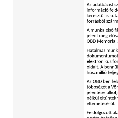
Az adatbázist s
információ feld
keresztül is ku
forrásból szárm
A munka első f
jelent meg elős
OBD Memorial,
Hatalmas munká
dokumentumot g
elektronikus fo
oldalt. A bennü
húszmillió felj
Az OBD ben fe
többségét a Vö
jelentései alkot
nélkül eltűntek
eltemetéséről.
Feldolgozott al