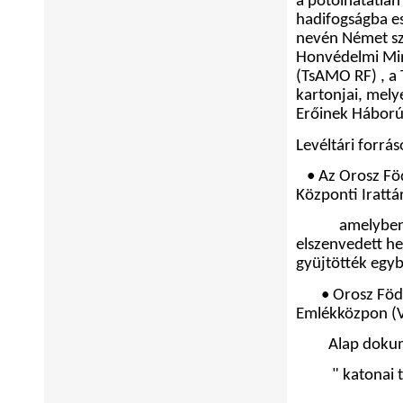
a pótolhatatlan
hadifogságba es
nevén Német sz
Honvédelmi Mini
(
TsAMO RF
)
, a
kartonjai, mely
Erőinek Háború
Levéltári forr
• Az Orosz Fö
Központi Irattá
amelyben
elszenvedett he
gyüjtötték egyb
• Orosz Föd
Emlékközpon
(
Alap dok
" katonai 