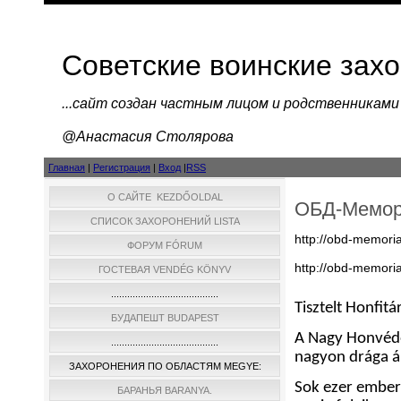
Советские воинские зах
...cайт создан частным лицом и родственниками
@Анастасия Столярова
Главная
|
Регистрация
|
Вход
|
RSS
О САЙТЕ KEZDŐOLDAL
ОБД-Мемо
СПИСОК ЗАХОРОНЕНИЙ LISTA
http://obd-memoria
ФОРУМ FÓRUM
http://obd-memoria
ГОСТЕВАЯ VENDÉG KÖNYV
........................................
Tisztelt Honfitá
БУДАПЕШТ BUDAPEST
A Nagy Honvédő
........................................
nagyon drága ár
ЗАХОРОНЕНИЯ ПО ОБЛАСТЯМ MEGYE:
Sok ezer ember 
БАРАНЬЯ BARANYA.