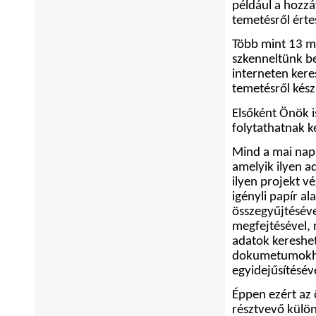
például a hozzá
temetésről értes
Több mint 13 m
szkenneltünk be
interneten kere
temetésről kész
Elsőként Önök i
folytathatnak k
Mind a mai napi
amelyik ilyen 
ilyen projekt v
igényli papír 
összegyűjtéséve
megfejtésével, 
adatok kereshet
dokumetumokhoz
egyidejűsítésév
Éppen ezért az 
résztvevő külön