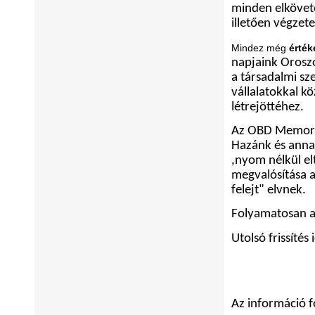
minden elkövete
illetően végzete
Mindez még
érté
napjaink Oroszo
a társadalmi sz
vállalatokkal 
létrejöttéhez.
Az OBD Memori
Hazánk és anna
,nyom nélkül el
megvalósítása a
felejt" elvnek.
Folyamatosan a
Utolsó frissítés
Az információ f