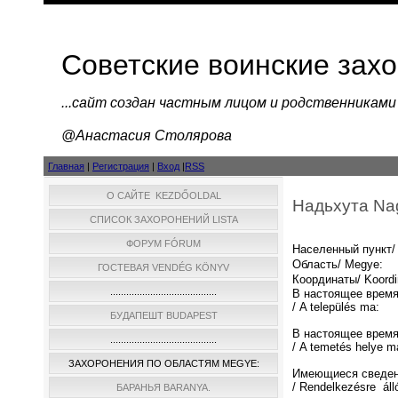
Советские воинские зах
...cайт создан частным лицом и родственниками
@Анастасия Столярова
Главная
|
Регистрация
|
Вход
|
RSS
О САЙТЕ KEZDŐOLDAL
Надьхута Na
СПИСОК ЗАХОРОНЕНИЙ LISTA
ФОРУМ FÓRUM
Населенный пункт/ 
Область/ Megye:
ГОСТЕВАЯ VENDÉG KÖNYV
Координаты/ Koordi
........................................
В настоящее время
/ A település ma:
БУДАПЕШТ BUDAPEST
В настоящее время
........................................
/ A temetés helye m
ЗАХОРОНЕНИЯ ПО ОБЛАСТЯМ MEGYE:
Имеющиеся сведен
/ Rendelkezésre áll
БАРАНЬЯ BARANYA.