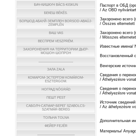
БАЧ-КИШКУН BÁCS-KISKUN
Паспорт в ОБД (о
/ Az OBD nyilvántar
БЕКЕШ BÉKÉS.
Захоронено всего 
БОРШОД-АБАУЙ-ЗЕМПЛЕН BORSOD-ABAÚJ-
/ Ősszes eltemetett
ZEMPLÉN
Захоронено всего (
ВАШ VAS
/ Мösszes eltemetett
ВЕСПРЕМ VESZPRÉM.
Известные имена/ N
ЗАХОРОНЕНИЯ НА ТЕРРИТОРИИ ДЬЕР-
МОШОН-ШОПРОН
Восстановленный спи
......................................
Венгерские источни
ЗАЛА ZALA
Сведения о перено
КОМАРОМ-ЭСТЕРГОМ KOMÁROM-
/ Áthelyezésre vona
ESZTERGOM.
Сведения о перено
НОГРАД NÓGRÁD
/ Áthelyezésre vona
ПЕШТ PEST
Источник сведений
САБОЛЧ-САТМАР-БЕРЕГ SZABOLCS-
/ Az áthelyezésre v
SZATMÁR-BEREG
ТОЛЬНА TOLNA
Дополнительная инф
ФЕЙЕР FEJÉR
Материалы/ Anyago
.........................................