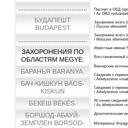
........................................
Паспорт в ОБД (о
/ Az OBD nyilvántar
БУДАПЕШТ
Захоронено всего 
BUDAPEST
/ Ősszes eltemetett
Захоронено всего (
........................................
/ Мösszes eltemetett
Известные имена/ N
ЗАХОРОНЕНИЯ ПО
Восстановленный спи
ОБЛАСТЯМ MEGYE:
Венгерские источни
БАРАНЬЯ BARANYA.
Сведения о перено
/ Áthelyezésre vona
БАЧ-КИШКУН BÁCS-
Сведения о перено
KISKUN
/ Áthelyezésre vona
Источник сведений
БЕКЕШ BÉKÉS.
/ Az áthelyezésre v
БОРШОД-АБАУЙ-
Дополнительная инф
ЗЕМПЛЕН BORSOD-
Материалы/ Anyago