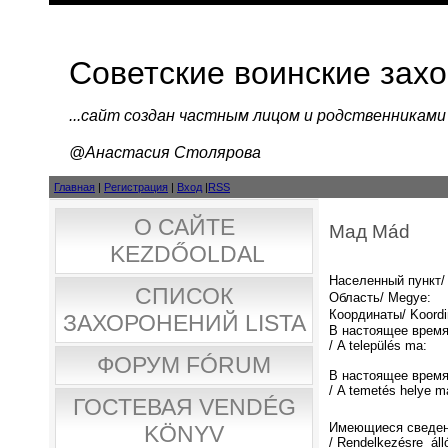
Советские воинские зах
...cайт создан частным лицом и родственниками
@Анастасия Столярова
Главная
|
Регистрация
|
Вход
|
RSS
О САЙТЕ
Мад Mád
KEZDŐOLDAL
Населенный пункт/ 
СПИСОК
Область/ Megye:
Координаты/ Koordi
ЗАХОРОНЕНИЙ LISTA
В настоящее время
/ A település ma:
ФОРУМ FÓRUM
В настоящее время
/ A temetés helye m
ГОСТЕВАЯ VENDÉG
Имеющиеся сведен
KÖNYV
/ Rendelkezésre áll