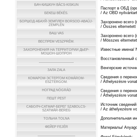
БАЧ-КИШКУН BÁCS-KISKUN
Паспорт в ОБД (о
/ Az OBD nyilvántar
БЕКЕШ BÉKÉS.
БОРШОД-АБАУЙ-ЗЕМПЛЕН BORSOD-ABAÚJ-
Захоронено всего 
ZEMPLÉN
/ Ősszes eltemetett
ВАШ VAS
Захоронено всего (
/ Мösszes eltemetett
ВЕСПРЕМ VESZPRÉM.
Известные имена/ N
ЗАХОРОНЕНИЯ НА ТЕРРИТОРИИ ДЬЕР-
МОШОН-ШОПРОН
Восстановленный спи
......................................
Венгерские источни
ЗАЛА ZALA
Сведения о перено
КОМАРОМ-ЭСТЕРГОМ KOMÁROM-
/ Áthelyezésre vona
ESZTERGOM.
НОГРАД NÓGRÁD
Сведения о перено
/ Áthelyezésre vona
ПЕШТ PEST
Источник сведений
САБОЛЧ-САТМАР-БЕРЕГ SZABOLCS-
/ Az áthelyezésre v
SZATMÁR-BEREG
Дополнительная инф
ТОЛЬНА TOLNA
ФЕЙЕР FEJÉR
Материалы/ Anyago
.........................................
Фото/ Fényképek: