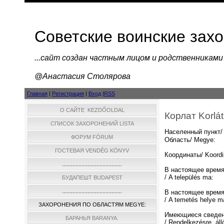
Советские воинские зах
...cайт создан частным лицом и родственниками
@Анастасия Столярова
Главная
|
Регистрация
|
Вход
|
RSS
О САЙТЕ KEZDŐOLDAL
Корлат Korlát
СПИСОК ЗАХОРОНЕНИЙ LISTA
Населенный пункт/ 
ФОРУМ FÓRUM
Область/ Megye:
ГОСТЕВАЯ VENDÉG KÖNYV
Координаты/ Koordi
........................................
В настоящее время
/ A település ma:
БУДАПЕШТ BUDAPEST
........................................
В настоящее время
/ A temetés helye m
ЗАХОРОНЕНИЯ ПО ОБЛАСТЯМ MEGYE:
Имеющиеся сведен
БАРАНЬЯ BARANYA.
/ Rendelkezésre áll