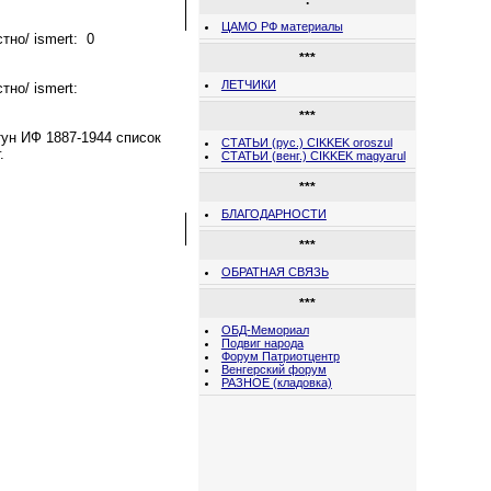
.
ЦАМО РФ материалы
тно/ ismert:
0
***
ЛЕТЧИКИ
тно/ ismert:
***
ун ИФ 1887-1944 список
СТАТЬИ (рус.) CIKKEK oroszul
.
СТАТЬИ (венг.) CIKKEK magyarul
***
БЛАГОДАРНОСТИ
***
ОБРАТНАЯ СВЯЗЬ
***
ОБД-Мемориал
Подвиг народа
Форум Патриотцентр
Венгерский форум
РАЗНОЕ (кладовка)