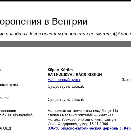
хоронения в Венгрии
ами погибших. К гос.органам отношения не имеет. @Ана
s:
Кёрём Köröm
БАЧ-КИШКУН / BÁCS-KISKUN
Населенный пункт
Захо
нный пункт
Существует/ Létezik
нение
Существует/ Létezik
оронении
На римско-католическом кладбище. По
ciók az elhunytakró:
словам местных жителей – братская
могила.Увековечено одно имя: Ковтун
Иван Федорович, умер 15.11.1944
я ОБД)
З36-56 римско-католическая церковь с. Ке