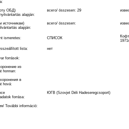
a:
орту ОБД)
всего/ összesen: 29
извес
yilvántartás alapján:
м источникам)
всего/ összesen:
извес
lvántartás alapján:
Кофт
t ismeretes:
СПИСОК
1971г
eállított lista:
нет
r források:
хоронение из
at honnan:
ахоронения в
t hová:
осе
ЮГВ (Szovjet Déli Hadeseregcsoport)
adatok forrása:
 További információ: