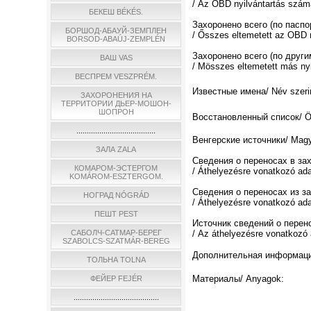
/ Az OBD nyilvántartás szám
БЕКЕШ BÉKÉS.
Захоронено всего (по пасп
БОРШОД-АБАУЙ-ЗЕМПЛЕН
/ Ősszes eltemetett az OBD n
BORSOD-ABAÚJ-ZEMPLÉN
Захоронено всего (по други
ВАШ VAS
/ Мösszes eltemetett más nyi
ВЕСПРЕМ VESZPRÉM.
Известные имена/ Név szerin
ЗАХОРОНЕНИЯ НА
ТЕРРИТОРИИ ДЬЕР-МОШОН-
ШОПРОН
Восстановленный список/ Össz
......................................
Венгерские источники/ Magya
ЗАЛА ZALA
Сведения о переносах в за
КОМАРОМ-ЭСТЕРГОМ
/ Áthelyezésre vonatkozó ad
KOMÁROM-ESZTERGOM.
Сведения о переносах из з
НОГРАД NÓGRÁD
/ Áthelyezésre vonatkozó ada
ПЕШТ PEST
Источник сведений о перен
САБОЛЧ-САТМАР-БЕРЕГ
/ Az áthelyezésre vonatkozó 
SZABOLCS-SZATMÁR-BEREG
Дополнительная информация/
ТОЛЬНА TOLNA
Материалы/ Anyagok:
ФЕЙЕР FEJÉR
.........................................