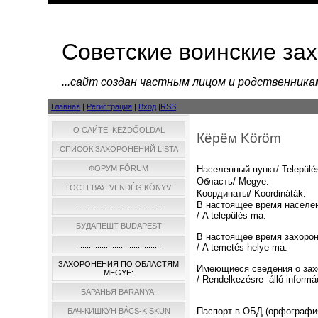
Советские воинские за
...cайт создан частным лицом и родственник
Главная
|
Регистрация
|
Вход
|
RSS
О САЙТЕ KEZDŐOLDAL
Кёрём Köröm
СПИСОК ЗАХОРОНЕНИЙ LISTA
ФОРУМ FÓRUM
Населенный пункт/ Települé
Область/ Megye:
ГОСТЕВАЯ VENDÉG KÖNYV
Координаты/ Koordináták:
В настоящее время населе
........................................
/ A település ma:
БУДАПЕШТ BUDAPEST
В настоящее время захоро
........................................
/ A temetés helye ma:
ЗАХОРОНЕНИЯ ПО ОБЛАСТЯМ
Имеющиеся сведения о зах
MEGYE:
/ Rendelkezésre álló informá
БАРАНЬЯ BARANYA.
Паспорт в ОБД (орфографи
БАЧ-КИШКУН BÁCS-KISKUN