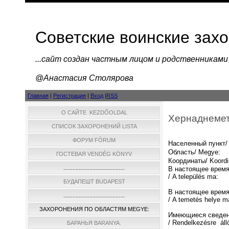
Советские воинские зах
...cайт создан частным лицом и родственниками
@Анастасия Столярова
Главная
|
Регистрация
|
Вход
|
RSS
О САЙТЕ KEZDŐOLDAL
Хернаднемет
СПИСОК ЗАХОРОНЕНИЙ LISTA
ФОРУМ FÓRUM
Населенный пункт/ 
Область/ Megye:
ГОСТЕВАЯ VENDÉG KÖNYV
Координаты/ Koordi
........................................
В настоящее время
/ A település ma:
БУДАПЕШТ BUDAPEST
В настоящее время
........................................
/ A temetés helye m
ЗАХОРОНЕНИЯ ПО ОБЛАСТЯМ MEGYE:
Имеющиеся сведен
/ Rendelkezésre áll
БАРАНЬЯ BARANYA.