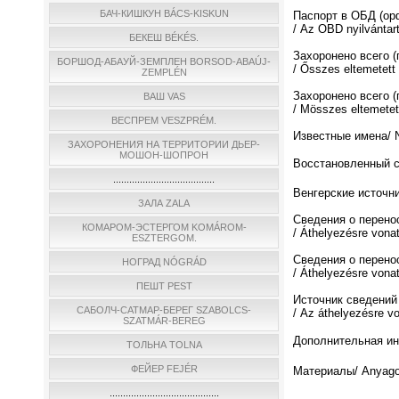
БАЧ-КИШКУН BÁCS-KISKUN
Паспорт в ОБД (о
/ Az OBD nyilvántar
БЕКЕШ BÉKÉS.
Захоронено всего 
БОРШОД-АБАУЙ-ЗЕМПЛЕН BORSOD-ABAÚJ-
/ Ősszes eltemetett
ZEMPLÉN
Захоронено всего (
ВАШ VAS
/ Мösszes eltemetett
ВЕСПРЕМ VESZPRÉM.
Известные имена/ N
ЗАХОРОНЕНИЯ НА ТЕРРИТОРИИ ДЬЕР-
МОШОН-ШОПРОН
Восстановленный спи
......................................
Венгерские источни
ЗАЛА ZALA
Сведения о перено
КОМАРОМ-ЭСТЕРГОМ KOMÁROM-
/ Áthelyezésre vona
ESZTERGOM.
Сведения о перено
НОГРАД NÓGRÁD
/ Áthelyezésre vona
ПЕШТ PEST
Источник сведений
САБОЛЧ-САТМАР-БЕРЕГ SZABOLCS-
/ Az áthelyezésre v
SZATMÁR-BEREG
Дополнительная инф
ТОЛЬНА TOLNA
ФЕЙЕР FEJÉR
Материалы/ Anyago
.........................................