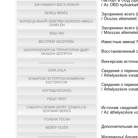
Паспорт в ОБД (о
/ Az OBD nyilvántar
БАЧ-КИШКУН BÁCS-KISKUN
БЕКЕШ BÉKÉS.
Захоронено всего 
/ Ősszes eltemetett
БОРШОД-АБАУЙ-ЗЕМПЛЕН BORSOD-ABAÚJ-
ZEMPLÉN
Захоронено всего (
/ Мösszes eltemetett
ВАШ VAS
Известные имена/ N
ВЕСПРЕМ VESZPRÉM.
ЗАХОРОНЕНИЯ НА ТЕРРИТОРИИ ДЬЕР-
Восстановленный спи
МОШОН-ШОПРОН
Венгерские источни
......................................
ЗАЛА ZALA
Сведения о перено
/ Áthelyezésre vona
КОМАРОМ-ЭСТЕРГОМ KOMÁROM-
ESZTERGOM.
Сведения о перено
/ Áthelyezésre vona
НОГРАД NÓGRÁD
ПЕШТ PEST
САБОЛЧ-САТМАР-БЕРЕГ SZABOLCS-
Источник сведений
SZATMÁR-BEREG
/ Az áthelyezésre v
ТОЛЬНА TOLNA
Дополнительная инф
ФЕЙЕР FEJÉR
.........................................
Материалы/ Anyago