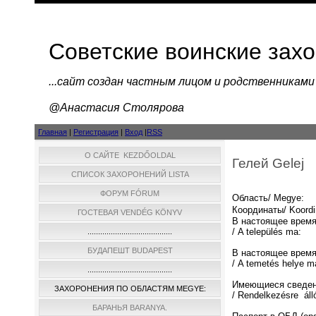
Советские воинские зах
...cайт создан частным лицом и родственниками
@Анастасия Столярова
Главная
|
Регистрация
|
Вход
|
RSS
О САЙТЕ KEZDŐOLDAL
Гелей Gelej
СПИСОК ЗАХОРОНЕНИЙ LISTA
ФОРУМ FÓRUM
Область/ Megye:
Координаты/ Koordi
ГОСТЕВАЯ VENDÉG KÖNYV
В настоящее время
/ A település ma:
........................................
БУДАПЕШТ BUDAPEST
В настоящее время
/ A temetés helye m
........................................
Имеющиеся сведен
ЗАХОРОНЕНИЯ ПО ОБЛАСТЯМ MEGYE:
/ Rendelkezésre áll
БАРАНЬЯ BARANYA.