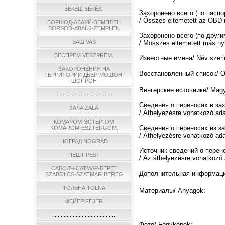
БЕКЕШ BÉKÉS.
Захоронено всего (по пасп
/ Ősszes eltemetett az OBD n
БОРШОД-АБАУЙ-ЗЕМПЛЕН
BORSOD-ABAÚJ-ZEMPLÉN
Захоронено всего (по други
ВАШ VAS
/ Мösszes eltemetett más nyi
ВЕСПРЕМ VESZPRÉM.
Известные имена/ Név szerin
ЗАХОРОНЕНИЯ НА
Восстановленный список/ Össz
ТЕРРИТОРИИ ДЬЕР-МОШОН-
ШОПРОН
Венгерские источники/ Magya
......................................
Сведения о переносах в за
ЗАЛА ZALA
/ Áthelyezésre vonatkozó ad
КОМАРОМ-ЭСТЕРГОМ
Сведения о переносах из з
KOMÁROM-ESZTERGOM.
/ Áthelyezésre vonatkozó ada
НОГРАД NÓGRÁD
Источник сведений о перен
ПЕШТ PEST
/ Az áthelyezésre vonatkozó 
САБОЛЧ-САТМАР-БЕРЕГ
Дополнительная информация/
SZABOLCS-SZATMÁR-BEREG
ТОЛЬНА TOLNA
Материалы/ Anyagok:
ФЕЙЕР FEJÉR
.........................................
Фото/ Fényképek: