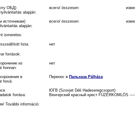
орту ОБД)
всего/ összesen:
изве
yilvántartás alapján:
м источникам)
всего/ összesen:
изве
lvántartás alapján:
t ismeretes:
eállított lista:
нет
r források:
хоронение из
нет
at honnan:
ахоронения в
Перенос в
Пальхаза Pálháza
t hová:
осе
ЮГВ (Szovjet Déli Hadeseregcsoport)
adatok forrása:
Венгерский красный крест
FÜZÉRKOMLÓS ------
 További információ: