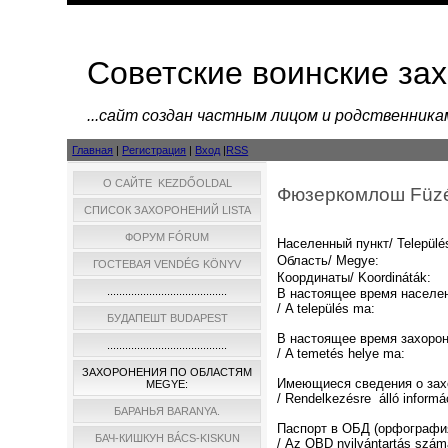
Советские воинские за
...cайт создан частным лицом и родственник
Главная
|
Регистрация
|
Вход
|
RSS
О САЙТЕ KEZDŐOLDAL
Фюзеркомлош Füzé
СПИСОК ЗАХОРОНЕНИЙ LISTA
ФОРУМ FÓRUM
Населенный пункт/ Települé
Область/ Megye:
ГОСТЕВАЯ VENDÉG KÖNYV
Координаты/ Koordináták:
........................................
В настоящее время населе
/ A település ma:
БУДАПЕШТ BUDAPEST
В настоящее время захоро
........................................
/ A temetés helye ma:
ЗАХОРОНЕНИЯ ПО ОБЛАСТЯМ
Имеющиеся сведения о зах
MEGYE:
/ Rendelkezésre álló informá
БАРАНЬЯ BARANYA.
Паспорт в ОБД (орфографи
БАЧ-КИШКУН BÁCS-KISKUN
/ Az OBD nyilvántartás szám