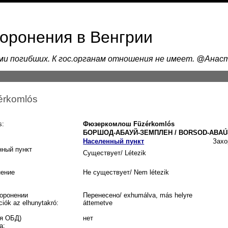
хоронения в Венгрии
ами погибших. К гос.органам отношения не имеет. @Ана
rkomlós
s:
Фюзеркомлош Füzérkomlós
БОРШОД-АБАУЙ-ЗЕМПЛЕН / BORSOD-ABAÚ
Населенный пункт
Захо
нный пункт
Существует/ Létezik
нение
Не существует/ Nem létezik
оронении
Перенесено/ exhumálva, más helyre
ciók az elhunytakró:
áttemetve
я ОБД)
нет
a: