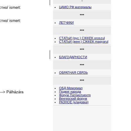
.
стно/ ismert:
ЦАМО РФ материалы
***
стно/ ismert:
ЛЕТЧИКИ
***
СТАТЬИ (рус.) CIKKEK oroszul
СТАТЬИ (венг.) CIKKEK magyarul
***
БЛАГОДАРНОСТИ
***
ОБРАТНАЯ СВЯЗЬ
***
ОБД-Мемориал
-> Pálházára
Подвиг народа
Форум Патриотцентр
Венгерский форум
РАЗНОЕ (кладовка)