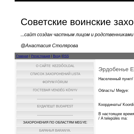
Советские воинские зах
...cайт создан частным лицом и родственниками
@Анастасия Столярова
Главная
|
Регистрация
|
Вход
|
RSS
О САЙТЕ KEZDŐOLDAL
Эрдобенье E
СПИСОК ЗАХОРОНЕНИЙ LISTA
Населенный пункт/ 
ФОРУМ FÓRUM
ГОСТЕВАЯ VENDÉG KÖNYV
Область/ Megye:
........................................
Координаты/ Koordi
БУДАПЕШТ BUDAPEST
В настоящее время
........................................
/ A település ma:
ЗАХОРОНЕНИЯ ПО ОБЛАСТЯМ MEGYE:
БАРАНЬЯ BARANYA.