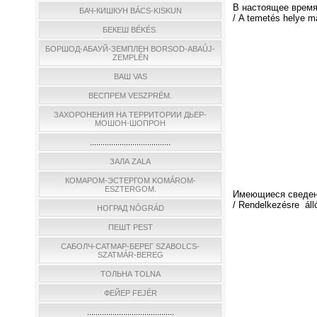
В настоящее время
БАЧ-КИШКУН BÁCS-KISKUN
/ A temetés helye m
БЕКЕШ BÉKÉS.
БОРШОД-АБАУЙ-ЗЕМПЛЕН BORSOD-ABAÚJ-
ZEMPLÉN
ВАШ VAS
ВЕСПРЕМ VESZPRÉM.
ЗАХОРОНЕНИЯ НА ТЕРРИТОРИИ ДЬЕР-
МОШОН-ШОПРОН
......................................
ЗАЛА ZALA
КОМАРОМ-ЭСТЕРГОМ KOMÁROM-
ESZTERGOM.
Имеющиеся сведен
/ Rendelkezésre áll
НОГРАД NÓGRÁD
ПЕШТ PEST
САБОЛЧ-САТМАР-БЕРЕГ SZABOLCS-
SZATMÁR-BEREG
ТОЛЬНА TOLNA
ФЕЙЕР FEJÉR
.........................................