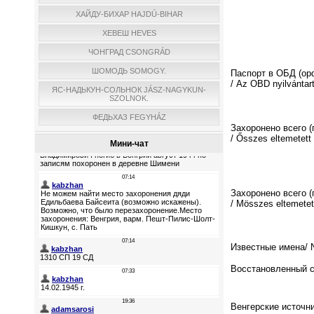
ХАЙДУ-БИХАР HAJDÚ-BIHAR
ХЕВЕШ HEVES
ЧОНГРАД CSONGRÁD
ШОМОДЬ SOMOGY.
Паспорт в ОБД (о
/ Az OBD nyilvántar
ЯС-НАДЬКУН-СОЛЬНОК JÁSZ-NAGYKUN-
SZOLNOK.
ФЕДЬХАЗ FEGYHÁZ
Захоронено всего 
/ Ősszes eltemetett
Мини-чат
Захоронено всего (
/ Мösszes eltemetett
Известные имена/ N
Восстановленный спи
Венгерские источни