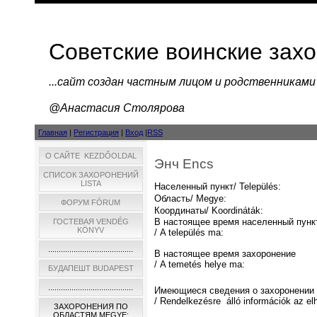
Советские воинские зах
...cайт создан частным лицом и родственниками
@Анастасия Столярова
Главная
|
Регистрация
|
Вход
|
RSS
О САЙТЕ KEZDŐOLDAL
Энч Encs
СПИСОК ЗАХОРОНЕНИЙ
LISTA
Населенный пункт/ Település:
Область/ Megye:
ФОРУМ FÓRUM
Координаты/ Koordináták:
В настоящее время населенный пунк
ГОСТЕВАЯ VENDÉG
KÖNYV
/ A település ma:
........................................
В настоящее время захоронение
/ A temetés helye ma:
БУДАПЕШТ BUDAPEST
........................................
Имеющиеся сведения о захоронении
/ Rendelkezésre álló információk az el
ЗАХОРОНЕНИЯ ПО
ОБЛАСТЯМ MEGYE: