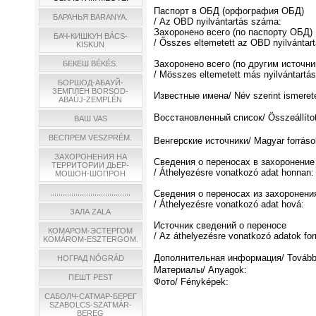
Паспорт в ОБД (орфография ОБД)
БАРАНЬЯ BARANYA.
/ Az OBD nyilvántartás száma:
Захоронено всего (по паспорту ОБД)
БАЧ-КИШКУН BÁCS-
/ Ősszes eltemetett az OBD nyilvántart
KISKUN
Захоронено всего (по другим источни
БЕКЕШ BÉKÉS.
/ Мösszes eltemetett más nyilvántartás
БОРШОД-АБАУЙ-
ЗЕМПЛЕН BORSOD-
Известные имена/ Név szerint ismeret
ABAÚJ-ZEMPLÉN
Восстановленный список/ Összeállított
ВАШ VAS
ВЕСПРЕМ VESZPRÉM.
Венгерские источники/ Magyar forráso
ЗАХОРОНЕНИЯ НА
Сведения о переносах в захоронение
ТЕРРИТОРИИ ДЬЕР-
/ Áthelyezésre vonatkozó adat honnan:
МОШОН-ШОПРОН
......................................
Сведения о переносах из захоронени
/ Áthelyezésre vonatkozó adat hová:
ЗАЛА ZALA
Источник сведений о переносе
КОМАРОМ-ЭСТЕРГОМ
/ Az áthelyezésre vonatkozó adatok for
KOMÁROM-ESZTERGOM.
Дополнительная информация/ További 
НОГРАД NÓGRÁD
Материалы/ Anyagok:
ПЕШТ PEST
Фото/ Fényképek:
САБОЛЧ-САТМАР-БЕРЕГ
SZABOLCS-SZATMÁR-
BEREG