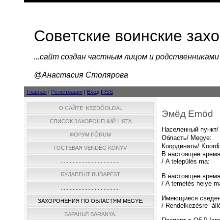
Советские воинские зах
...cайт создан частным лицом и родственниками
@Анастасия Столярова
Главная
|
Регистрация
|
Вход
|
RSS
О САЙТЕ KEZDŐOLDAL
Эмёд Emöd
СПИСОК ЗАХОРОНЕНИЙ LISTA
Населенный пункт/ 
ФОРУМ FÓRUM
Область/ Megye:
Координаты/ Koordi
ГОСТЕВАЯ VENDÉG KÖNYV
В настоящее время
/ A település ma:
........................................
БУДАПЕШТ BUDAPEST
В настоящее время
/ A temetés helye m
........................................
Имеющиеся сведен
ЗАХОРОНЕНИЯ ПО ОБЛАСТЯМ MEGYE:
/ Rendelkezésre áll
БАРАНЬЯ BARANYA.