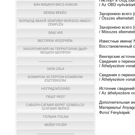
Паспорт в ОБД (о
/ Az OBD nyilvántar
БАЧ-КИШКУН BÁCS-KISKUN
БЕКЕШ BÉKÉS.
Захоронено всего 
/ Ősszes eltemetett
БОРШОД-АБАУЙ-ЗЕМПЛЕН BORSOD-ABAÚJ-
ZEMPLÉN
Захоронено всего (
/ Мösszes eltemetett
ВАШ VAS
ВЕСПРЕМ VESZPRÉM.
Известные имена/ N
Восстановленный спи
ЗАХОРОНЕНИЯ НА ТЕРРИТОРИИ ДЬЕР-
МОШОН-ШОПРОН
Венгерские источни
......................................
Сведения о перено
/ Áthelyezésre vona
ЗАЛА ZALA
Сведения о перено
КОМАРОМ-ЭСТЕРГОМ KOMÁROM-
/ Áthelyezésre vona
ESZTERGOM.
Источник сведений
НОГРАД NÓGRÁD
/ Az áthelyezésre v
ПЕШТ PEST
Дополнительная инф
САБОЛЧ-САТМАР-БЕРЕГ SZABOLCS-
Материалы/ Anyago
SZATMÁR-BEREG
Фото/ Fényképek:
ТОЛЬНА TOLNA
ФЕЙЕР FEJÉR
.........................................