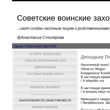
Советские воинские зах
...cайт создан частным лицом и родственниками
@Анастасия Столярова
Главная
|
Регистрация
|
Вход
|
RSS
О САЙТЕ KEZDŐOLDAL
Диошдьер Di
СПИСОК ЗАХОРОНЕНИЙ LISTA
Населенный пункт/ 
ФОРУМ FÓRUM
Область/ Megye:
Координаты/ Koordi
ГОСТЕВАЯ VENDÉG KÖNYV
В настоящее время
/ A település ma:
........................................
БУДАПЕШТ BUDAPEST
В настоящее время
/ A temetés helye m
........................................
Имеющиеся сведен
ЗАХОРОНЕНИЯ ПО ОБЛАСТЯМ MEGYE:
/ Rendelkezésre áll
БАРАНЬЯ BARANYA.