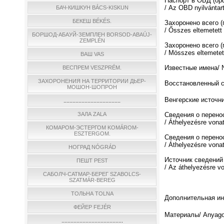
Паспорт в ОБД (о
/ Az OBD nyilvántar
БАЧ-КИШКУН BÁCS-KISKUN
БЕКЕШ BÉKÉS.
Захоронено всего 
/ Ősszes eltemetett
БОРШОД-АБАУЙ-ЗЕМПЛЕН BORSOD-ABAÚJ-
ZEMPLÉN
Захоронено всего (
/ Мösszes eltemetett
ВАШ VAS
Известные имена/ N
ВЕСПРЕМ VESZPRÉM.
ЗАХОРОНЕНИЯ НА ТЕРРИТОРИИ ДЬЕР-
Восстановленный спи
МОШОН-ШОПРОН
Венгерские источни
......................................
ЗАЛА ZALA
Сведения о перено
/ Áthelyezésre vona
КОМАРОМ-ЭСТЕРГОМ KOMÁROM-
ESZTERGOM.
Сведения о перено
/ Áthelyezésre vona
НОГРАД NÓGRÁD
Источник сведений
ПЕШТ PEST
/ Az áthelyezésre v
САБОЛЧ-САТМАР-БЕРЕГ SZABOLCS-
SZATMÁR-BEREG
ТОЛЬНА TOLNA
Дополнительная инф
ФЕЙЕР FEJÉR
Материалы/ Anyago
.........................................