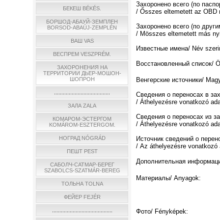
Захоронено всего (по пасп
БЕКЕШ BÉKÉS.
/ Ősszes eltemetett az OBD n
БОРШОД-АБАУЙ-ЗЕМПЛЕН
Захоронено всего (по други
BORSOD-ABAÚJ-ZEMPLÉN
/ Мösszes eltemetett más nyi
ВАШ VAS
Известные имена/ Név szerin
ВЕСПРЕМ VESZPRÉM.
Восстановленный список/ Össz
ЗАХОРОНЕНИЯ НА
ТЕРРИТОРИИ ДЬЕР-МОШОН-
ШОПРОН
Венгерские источники/ Magya
......................................
Сведения о переносах в за
/ Áthelyezésre vonatkozó ad
ЗАЛА ZALA
Сведения о переносах из з
КОМАРОМ-ЭСТЕРГОМ
/ Áthelyezésre vonatkozó ada
KOMÁROM-ESZTERGOM.
НОГРАД NÓGRÁD
Источник сведений о перен
/ Az áthelyezésre vonatkozó 
ПЕШТ PEST
Дополнительная информация/
САБОЛЧ-САТМАР-БЕРЕГ
SZABOLCS-SZATMÁR-BEREG
Материалы/ Anyagok:
ТОЛЬНА TOLNA
ФЕЙЕР FEJÉR
.........................................
Фото/ Fényképek: