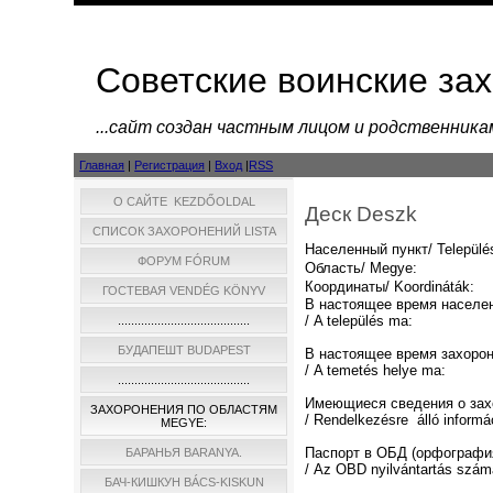
Советские воинские за
...cайт создан частным лицом и родственник
Главная
|
Регистрация
|
Вход
|
RSS
О САЙТЕ KEZDŐOLDAL
Деск Deszk
СПИСОК ЗАХОРОНЕНИЙ LISTA
Населенный пункт/ Települé
ФОРУМ FÓRUM
Область/ Megye:
Координаты/ Koordináták:
ГОСТЕВАЯ VENDÉG KÖNYV
В настоящее время населе
/ A település ma:
........................................
БУДАПЕШТ BUDAPEST
В настоящее время захоро
/ A temetés helye ma:
........................................
Имеющиеся сведения о зах
ЗАХОРОНЕНИЯ ПО ОБЛАСТЯМ
/ Rendelkezésre álló informá
MEGYE:
Паспорт в ОБД (орфографи
БАРАНЬЯ BARANYA.
/ Az OBD nyilvántartás szám
БАЧ-КИШКУН BÁCS-KISKUN