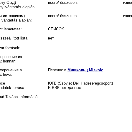
орту ОБД)
всего/ összesen:
изве
yilvántartás alapján:
м источникам)
всего/ összesen:
изве
lvántartás alapján:
t ismeretes:
СПИСОК
eállított lista:
нет
r források:
хоронение из
at honnan:
ахоронения в
Перенос в
Мишкольц Miskolc
t hová:
осе
ЮГВ (Szovjet Déli Hadeseregcsoport)
adatok forrása:
В ВВК нет данных
 További információ: