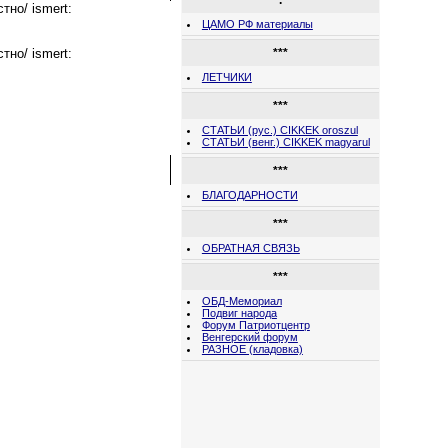
.
стно/ ismert:
ЦАМО РФ материалы
стно/ ismert:
***
ЛЕТЧИКИ
***
СТАТЬИ (рус.) CIKKEK oroszul
СТАТЬИ (венг.) CIKKEK magyarul
***
БЛАГОДАРНОСТИ
***
ОБРАТНАЯ СВЯЗЬ
***
ОБД-Мемориал
Подвиг народа
Форум Патриотцентр
Венгерский форум
РАЗНОЕ (кладовка)