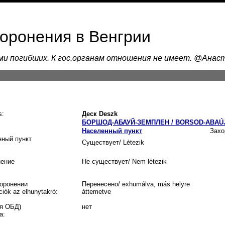
хоронения в Венгрии
ами погибших. К гос.органам отношения не имеет. @Ана
s:
Деск Deszk
БОРШОД-АБАУЙ-ЗЕМПЛЕН / BORSOD-ABAÚ
Населенный пункт
Захо
нный пункт
Существует/ Létezik
нение
Не существует/ Nem létezik
оронении
Перенесено/ exhumálva, más helyre
ciók az elhunytakró:
áttemetve
я ОБД)
нет
a: