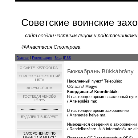
Советские воинские зах
...cайт создан частным лицом и родственниками
@Анастасия Столярова
Главная
|
Регистрация
|
Вход
|
RSS
О САЙТЕ KEZDŐOLDAL
Бюккабрань Bükkábrány
СПИСОК ЗАХОРОНЕНИЙ
LISTA
Населенный пункт/ Település:
Область/ Megye:
ФОРУМ FÓRUM
Координаты/ Koordináták:
В настоящее время населенный пунк
ГОСТЕВАЯ VENDÉG
KÖNYV
/ A település ma:
........................................
В настоящее время захоронение
/ A temetés helye ma:
БУДАПЕШТ BUDAPEST
Имеющиеся сведения о захоронении
........................................
/ Rendelkezésre álló információk az el
ЗАХОРОНЕНИЯ ПО
ОБЛАСТЯМ MEGYE: