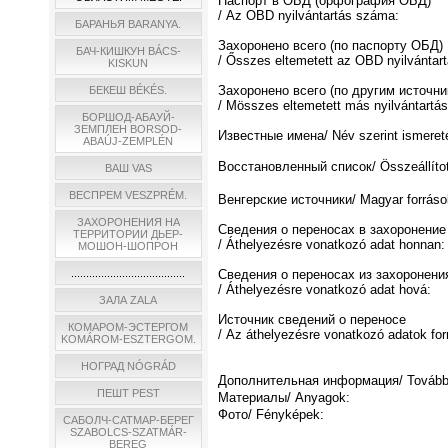
Паспорт в ОБД (орфография ОБД)
/ Az OBD nyilvántartás száma:
БАРАНЬЯ BARANYA.
Захоронено всего (по паспорту ОБД)
БАЧ-КИШКУН BÁCS-
/ Ősszes eltemetett az OBD nyilvántart
KISKUN
Захоронено всего (по другим источни
БЕКЕШ BÉKÉS.
/ Мösszes eltemetett más nyilvántartás
БОРШОД-АБАУЙ-
ЗЕМПЛЕН BORSOD-
Известные имена/ Név szerint ismeret
ABAÚJ-ZEMPLÉN
Восстановленный список/ Összeállított
ВАШ VAS
ВЕСПРЕМ VESZPRÉM.
Венгерские источники/ Magyar forráso
ЗАХОРОНЕНИЯ НА
Сведения о переносах в захоронение
ТЕРРИТОРИИ ДЬЕР-
/ Áthelyezésre vonatkozó adat honnan:
МОШОН-ШОПРОН
......................................
Сведения о переносах из захоронени
/ Áthelyezésre vonatkozó adat hová:
ЗАЛА ZALA
Источник сведений о переносе
КОМАРОМ-ЭСТЕРГОМ
/ Az áthelyezésre vonatkozó adatok for
KOMÁROM-ESZTERGOM.
НОГРАД NÓGRÁD
Дополнительная информация/ További 
ПЕШТ PEST
Материалы/ Anyagok:
Фото/ Fényképek:
САБОЛЧ-САТМАР-БЕРЕГ
SZABOLCS-SZATMÁR-
BEREG