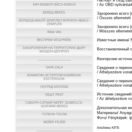
Паспорт в ОБД (о
/ Az OBD nyilvántar
БАЧ-КИШКУН BÁCS-KISKUN
БЕКЕШ BÉKÉS.
Захоронено всего 
/ Ősszes eltemetett
БОРШОД-АБАУЙ-ЗЕМПЛЕН BORSOD-ABAÚJ-
ZEMPLÉN
Захоронено всего (
/ Мösszes eltemetett
ВАШ VAS
Известные имена/ N
ВЕСПРЕМ VESZPRÉM.
ЗАХОРОНЕНИЯ НА ТЕРРИТОРИИ ДЬЕР-
Восстановленный спи
МОШОН-ШОПРОН
Венгерские источни
......................................
ЗАЛА ZALA
Сведения о перено
/ Áthelyezésre vona
КОМАРОМ-ЭСТЕРГОМ KOMÁROM-
ESZTERGOM.
Сведения о перено
/ Áthelyezésre vona
НОГРАД NÓGRÁD
Источник сведений
ПЕШТ PEST
/ Az áthelyezésre v
САБОЛЧ-САТМАР-БЕРЕГ SZABOLCS-
SZATMÁR-BEREG
Дополнительная инф
Материалы/ Anyago
ТОЛЬНА TOLNA
Фото/ Fényképek: ф
ФЕЙЕР FEJÉR
Альбомы ЮГВ:
.........................................