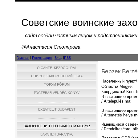
Советские воинские зах
...cайт создан частным лицом и родственниками
@Анастасия Столярова
Главная
|
Регистрация
|
Вход
|
RSS
О САЙТЕ KEZDŐOLDAL
Берзек Berzé
СПИСОК ЗАХОРОНЕНИЙ LISTA
Населенный пункт/ 
ФОРУМ FÓRUM
Область/ Megye:
Координаты/ Koordi
ГОСТЕВАЯ VENDÉG KÖNYV
В настоящее время
/ A település ma:
........................................
БУДАПЕШТ BUDAPEST
В настоящее время
/ A temetés helye m
........................................
Имеющиеся сведен
ЗАХОРОНЕНИЯ ПО ОБЛАСТЯМ MEGYE:
/ Rendelkezésre áll
БАРАНЬЯ BARANYA.