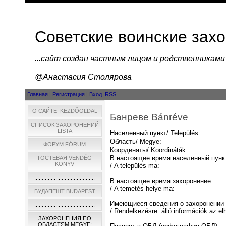
Советские воинские зах
...cайт создан частным лицом и родственниками
@Анастасия Столярова
Главная
|
Регистрация
|
Вход
|
RSS
О САЙТЕ KEZDŐOLDAL
Банреве Bánréve
СПИСОК ЗАХОРОНЕНИЙ
LISTA
Населенный пункт/ Település:
Область/ Megye:
ФОРУМ FÓRUM
Координаты/ Koordináták:
В настоящее время населенный пунк
ГОСТЕВАЯ VENDÉG
KÖNYV
/ A település ma:
........................................
В настоящее время захоронение
/ A temetés helye ma:
БУДАПЕШТ BUDAPEST
Имеющиеся сведения о захоронении
........................................
/ Rendelkezésre álló információk az el
ЗАХОРОНЕНИЯ ПО
ОБЛАСТЯМ MEGYE: