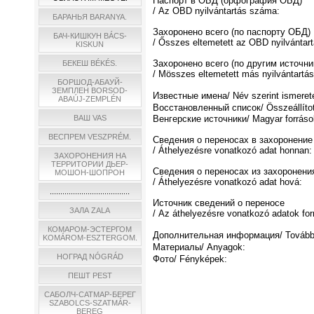
Паспорт в ОБД (орфография ОБД)
/ Az OBD nyilvántartás száma:
БАРАНЬЯ BARANYA.
Захоронено всего (по паспорту ОБД)
БАЧ-КИШКУН BÁCS-
/ Ősszes eltemetett az OBD nyilvántart
KISKUN
Захоронено всего (по другим источни
БЕКЕШ BÉKÉS.
/ Мösszes eltemetett más nyilvántartás
БОРШОД-АБАУЙ-
ЗЕМПЛЕН BORSOD-
Известные имена/ Név szerint ismeret
ABAÚJ-ZEMPLÉN
Восстановленный список/ Összeállított
ВАШ VAS
Венгерские источники/ Magyar forráso
ВЕСПРЕМ VESZPRÉM.
Сведения о переносах в захоронение
/ Áthelyezésre vonatkozó adat honnan:
ЗАХОРОНЕНИЯ НА
ТЕРРИТОРИИ ДЬЕР-
Сведения о переносах из захоронени
МОШОН-ШОПРОН
/ Áthelyezésre vonatkozó adat hová:
......................................
Источник сведений о переносе
ЗАЛА ZALA
/ Az áthelyezésre vonatkozó adatok for
КОМАРОМ-ЭСТЕРГОМ
Дополнительная информация/ További 
KOMÁROM-ESZTERGOM.
Материалы/ Anyagok:
НОГРАД NÓGRÁD
Фото/ Fényképek:
ПЕШТ PEST
САБОЛЧ-САТМАР-БЕРЕГ
SZABOLCS-SZATMÁR-
BEREG